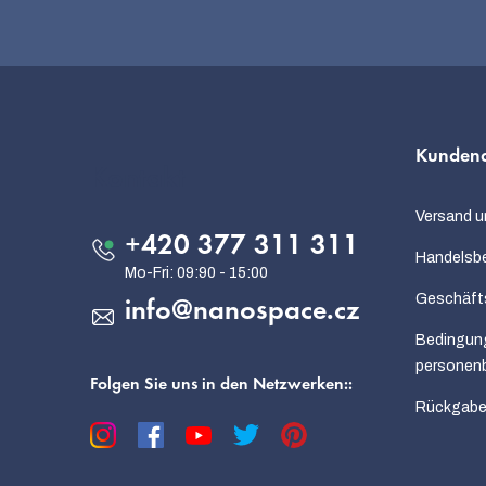
F
u
Kundend
ß
Kontakt
z
Versand u
e
+420 377 311 311
Handelsb
i
Geschäft
info
@
nanospace.cz
l
Bedingun
e
personen
Folgen Sie uns in den Netzwerken::
Rückgabe