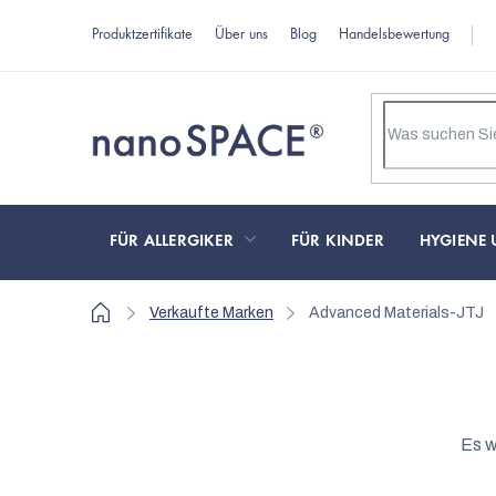
Zum
Produktzertifikate
Über uns
Blog
Handelsbewertung
Inhalt
springen
FÜR ALLERGIKER
FÜR KINDER
HYGIENE 
Startseite
Verkaufte Marken
Advanced Materials-JTJ
Es w