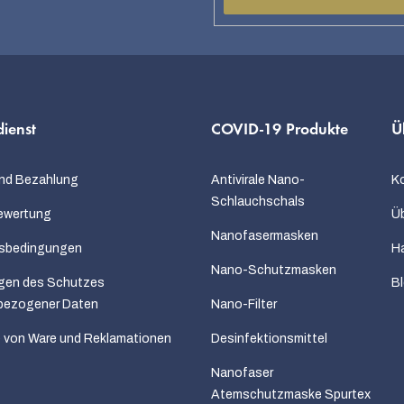
ienst
COVID-19 Produkte
Ü
nd Bezahlung
Antivirale Nano-
K
Schlauchschals
ewertung
Üb
Nanofasermasken
sbedingungen
H
Nano-Schutzmasken
gen des Schutzes
B
bezogener Daten
Nano-Filter
 von Ware und Reklamationen
Desinfektionsmittel
Nanofaser
Atemschutzmaske Spurtex