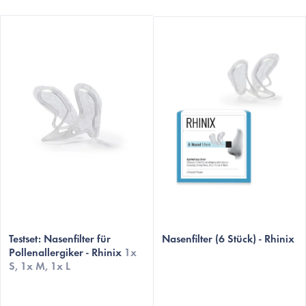
L
i
s
t
e
d
e
r
P
r
o
Testset: Nasenfilter für
Nasenfilter (6 Stück) - Rhinix
d
Pollenallergiker - Rhinix
1x
S, 1x M, 1x L
u
k