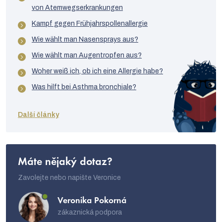
e
von Atemwegserkrankungen
m
Kampf gegen Frühjahrspollenallergie
e
Wie wählt man Nasensprays aus?
n
Wie wählt man Augentropfen aus?
t
Woher weiß ich, ob ich eine Allergie habe?
e
Was hilft bei Asthma bronchiale?
d
e
Další články
r
L
i
Máte nějaký dotaz?
s
Zavolejte nebo napište Veronice
t
Veronika Pokorná
e
zákaznická podpora