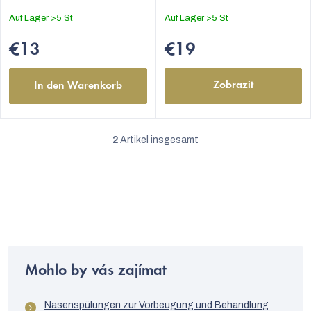
t
Auf Lager
>5 St
Auf Lager
>5 St
e
€13
€19
Zobrazit
In den Warenkorb
2
Artikel insgesamt
S
t
e
u
e
r
Mohlo by vás zajímat
e
l
Nasenspülungen zur Vorbeugung und Behandlung