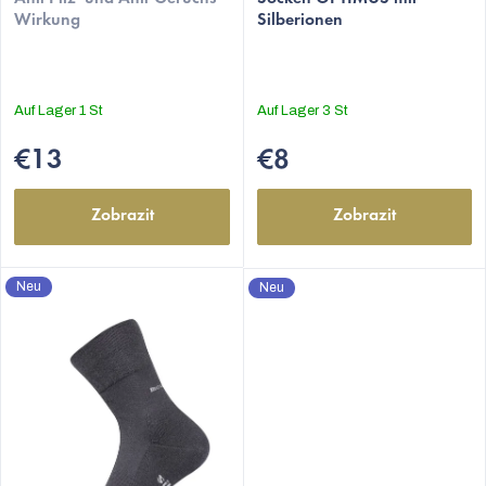
Produktbewertung
Wirkung
Silberionen
k
ist
5,0
t
von
e
5
Auf Lager
1 St
Auf Lager
3 St
Sternen.
€13
€8
Zobrazit
Zobrazit
Neu
Neu