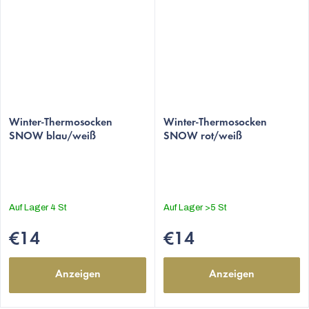
Die
durchschnittliche
Winter-Thermosocken
Winter-Thermosocken
SNOW blau/weiß
SNOW rot/weiß
Produktbewertung
ist
5,0
von
5
Auf Lager
4 St
Auf Lager
>5 St
Sternen.
€14
€14
Anzeigen
Anzeigen