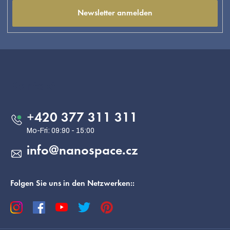
Newsletter anmelden
F
u
ß
Kontakt
z
e
+420 377 311 311
i
l
info
@
nanospace.cz
e
Folgen Sie uns in den Netzwerken::