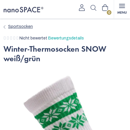
Zum
Warenkorb
Inhalt
springen
Sportsocken
Die
Nicht bewertet
Bewertungsdetails
durchschnittliche
Winter-Thermosocken SNOW
Produktbewertung
weiß/grün
ist
0,0
von
5
Sternen.