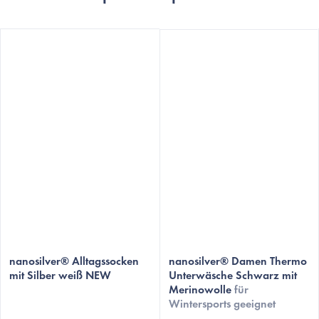
Die
durchschnittliche
nanosilver® Alltagssocken
nanosilver® Damen Thermo
mit Silber weiß NEW
Unterwäsche Schwarz mit
Produktbewertung
Merinowolle
für
ist
Wintersports geeignet
5,0