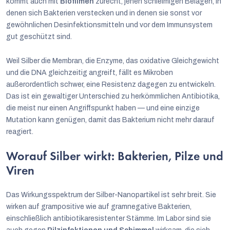
kommt auch mit
Biofilmen
zurecht, jenen schleimigen Belägen, in
denen sich Bakterien verstecken und in denen sie sonst vor
gewöhnlichen Desinfektionsmitteln und vor dem Immunsystem
gut geschützt sind.
Weil Silber die Membran, die Enzyme, das oxidative Gleichgewicht
und die DNA gleichzeitig angreift, fällt es Mikroben
außerordentlich schwer, eine Resistenz dagegen zu entwickeln.
Das ist ein gewaltiger Unterschied zu herkömmlichen Antibiotika,
die meist nur einen Angriffspunkt haben — und eine einzige
Mutation kann genügen, damit das Bakterium nicht mehr darauf
reagiert.
Worauf Silber wirkt: Bakterien, Pilze und
Viren
Das Wirkungsspektrum der Silber-Nanopartikel ist sehr breit. Sie
wirken auf grampositive wie auf gramnegative Bakterien,
einschließlich antibiotikaresistenter Stämme. Im Labor sind sie