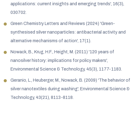
applications: current insights and emerging trends', 16(3),
030702.
Green Chemistry Letters and Reviews (2024) 'Green-
synthesised silver nanoparticles: antibacterial activity and
alternative mechanisms of action', 17(1).
Nowack, B., Krug, H.F., Height, M. (2011) '120 years of
nanosilver history: implications for policy makers',
Environmental Science & Technology, 45(3), 1177-1183.
Geranio, L., Heuberger, M., Nowack, B. (2009) 'The behavior of
silver nanotextiles during washing', Environmental Science &
Technology, 43(21), 8113-8118.