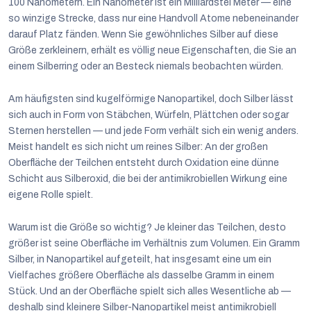
100 Nanometern. Ein Nanometer ist ein Milliardstel Meter — eine
so winzige Strecke, dass nur eine Handvoll Atome nebeneinander
darauf Platz fänden. Wenn Sie gewöhnliches Silber auf diese
Größe zerkleinern, erhält es völlig neue Eigenschaften, die Sie an
einem Silberring oder an Besteck niemals beobachten würden.
Am häufigsten sind kugelförmige Nanopartikel, doch Silber lässt
sich auch in Form von Stäbchen, Würfeln, Plättchen oder sogar
Sternen herstellen — und jede Form verhält sich ein wenig anders.
Meist handelt es sich nicht um reines Silber: An der großen
Oberfläche der Teilchen entsteht durch Oxidation eine dünne
Schicht aus Silberoxid, die bei der antimikrobiellen Wirkung eine
eigene Rolle spielt.
Warum ist die Größe so wichtig? Je kleiner das Teilchen, desto
größer ist seine Oberfläche im Verhältnis zum Volumen. Ein Gramm
Silber, in Nanopartikel aufgeteilt, hat insgesamt eine um ein
Vielfaches größere Oberfläche als dasselbe Gramm in einem
Stück. Und an der Oberfläche spielt sich alles Wesentliche ab —
deshalb sind kleinere Silber-Nanopartikel meist antimikrobiell