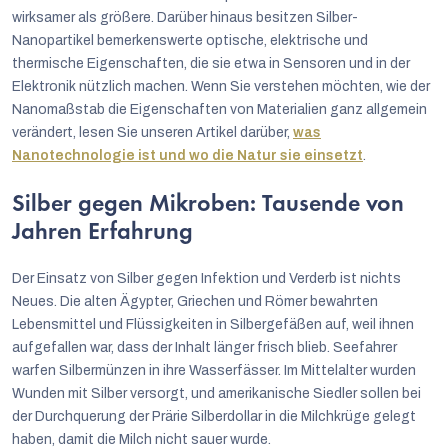
wirksamer als größere. Darüber hinaus besitzen Silber-
Nanopartikel bemerkenswerte optische, elektrische und
thermische Eigenschaften, die sie etwa in Sensoren und in der
Elektronik nützlich machen. Wenn Sie verstehen möchten, wie der
Nanomaßstab die Eigenschaften von Materialien ganz allgemein
verändert, lesen Sie unseren Artikel darüber,
was
Nanotechnologie ist und wo die Natur sie einsetzt
.
Silber gegen Mikroben: Tausende von
Jahren Erfahrung
Der Einsatz von Silber gegen Infektion und Verderb ist nichts
Neues. Die alten Ägypter, Griechen und Römer bewahrten
Lebensmittel und Flüssigkeiten in Silbergefäßen auf, weil ihnen
aufgefallen war, dass der Inhalt länger frisch blieb. Seefahrer
warfen Silbermünzen in ihre Wasserfässer. Im Mittelalter wurden
Wunden mit Silber versorgt, und amerikanische Siedler sollen bei
der Durchquerung der Prärie Silberdollar in die Milchkrüge gelegt
haben, damit die Milch nicht sauer wurde.