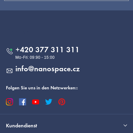
F
u
ß
Kontakt
z
e
+420 377 311 311
i
l
info
@
nanospace.cz
e
Folgen Sie uns in den Netzwerken::
Kundendienst