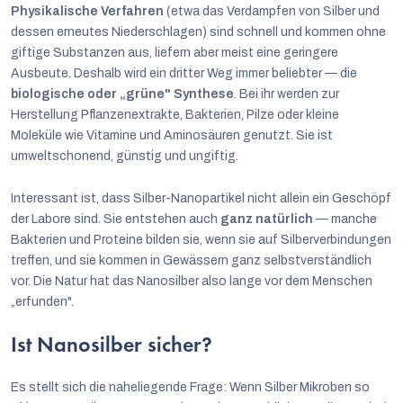
Physikalische Verfahren
(etwa das Verdampfen von Silber und
dessen erneutes Niederschlagen) sind schnell und kommen ohne
giftige Substanzen aus, liefern aber meist eine geringere
Ausbeute. Deshalb wird ein dritter Weg immer beliebter — die
biologische oder „grüne" Synthese
. Bei ihr werden zur
Herstellung Pflanzenextrakte, Bakterien, Pilze oder kleine
Moleküle wie Vitamine und Aminosäuren genutzt. Sie ist
umweltschonend, günstig und ungiftig.
Interessant ist, dass Silber-Nanopartikel nicht allein ein Geschöpf
der Labore sind. Sie entstehen auch
ganz natürlich
— manche
Bakterien und Proteine bilden sie, wenn sie auf Silberverbindungen
treffen, und sie kommen in Gewässern ganz selbstverständlich
vor. Die Natur hat das Nanosilber also lange vor dem Menschen
„erfunden".
Ist Nanosilber sicher?
Es stellt sich die naheliegende Frage: Wenn Silber Mikroben so