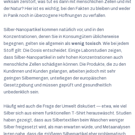
wirksam zerstört, was tut es dann mit menschlichen Zellen und mit
der Natur? Hier ist es wichtig, bei den Fakten zu bleiben und weder
in Panik noch in überzogene Hoffnungen zu verfallen.
Silber-Nanopartikel kommen natürlich vor, und in den
Konzentrationen, denen Sie in Konsumgütern üblicherweise
begegnen, gelten sie allgemein als
wenig toxisch
. Wie bei jedem
Stoff gilt: Die Dosis entscheidet. Einige Laborstudien zeigen,
dass Silber-Nanopartikel in sehr hohen Konzentrationen auch
menschliche Zellen schädigen können. Die Produkte, die zu den
Kundinnen und Kunden gelangen, arbeiten jedoch mit sehr
geringen Silbermengen, unterliegen der europäischen
Gesetzgebung und müssen geprüft und gesundheitlich
unbedenklich sein.
Häufig wird auch die Frage der Umwelt diskutiert — etwa, wie viel
Silber sich aus einem funktionellen T-Shirt herauswäscht. Studien
haben gezeigt, dass aus Silbertextilien beim Waschen weniger
Silber freigesetzt wird, als man erwarten würde, und Metaanalysen
legen nahe, dass die größeren Silberpartikel eher problematisch