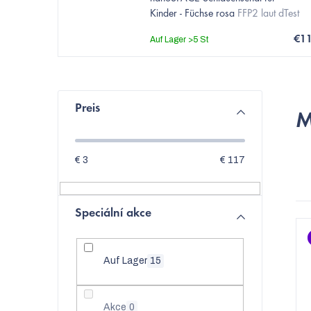
Kinder - Füchse rosa
FFP2 laut dTest
€1
Auf Lager
>5 St
S
Preis
M
e
i
€
3
€
117
t
e
Speciální akce
L
n
i
l
Auf Lager
15
s
e
t
Akce
0