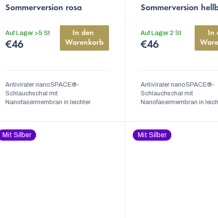
Produktbewertung
Produktbewertung
Sommerversion rosa
Sommerversion hell
ist
ist
Filterwirkung FFP2,
Filterwirkung FFP2,
5,0
5,0
Sommerversion
Sommerversion
In den 
In 
Auf Lager
>5 St
Auf Lager
2 St
von
von
Warenkorb
Ware
€46
€46
5
5
Sternen.
Sternen.
Antiviraler nanoSPACE®-
Antiviraler nanoSPACE®-
Schlauchschal mit
Schlauchschal mit
Nanofasermembran in leichter
Nanofasermembran in leich
Sommerform in rosa Farbe
Sommerform in hell blauer
Universalgröße, austauschbarer
Universalgröße, austausch
Nasenclip, waschbar,
Nasenclip, waschbar, ...
Mit Silber
Mit Silber
Nanofasermembran,...