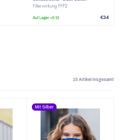
Filterwirkung FFP2
€34
Auf Lager
>5 St
15
Artikel insgesamt
Mit Silber