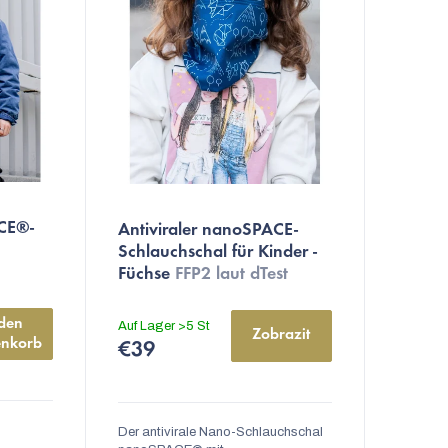
Die
ACE®-
Antiviraler nanoSPACE-
durchschnittliche
Schlauchschal für Kinder -
Produktbewertung
Füchse
FFP2 laut dTest
ist
4,9
den 
Auf Lager
>5 St
Zobrazit
von
nkorb
€39
5
Sternen.
Der antivirale Nano-Schlauchschal