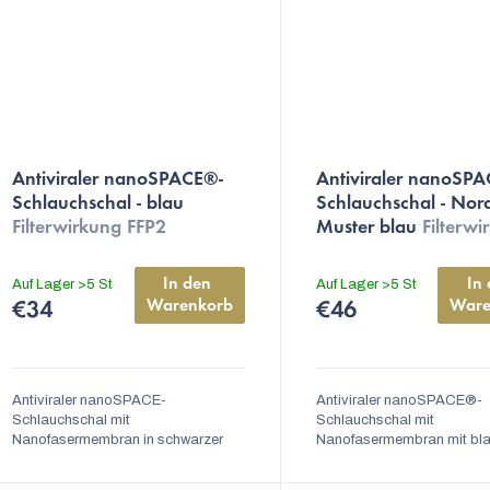
Die
Die
Antiviraler nanoSPACE®-
Antiviraler nanoSP
durchschnittliche
durchschnittliche
Schlauchschal - blau
Schlauchschal - Nor
Produktbewertung
Produktbewertung
Filterwirkung FFP2
Muster blau
Filterwi
ist
ist
FFP2
4,9
5,0
In den 
In 
Auf Lager
>5 St
Auf Lager
>5 St
von
von
Warenkorb
Ware
€34
€46
5
5
Sternen.
Sternen.
Antiviraler nanoSPACE-
Antiviraler nanoSPACE®-
Schlauchschal mit
Schlauchschal mit
Nanofasermembran in schwarzer
Nanofasermembran mit bl
Farbe. Er ist eine elegante
Wintermuster. universalgrö
Alternative zu FFP2-Masken, er
waschbar, austauschbarer