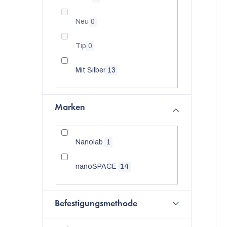
i
t
e
s
Neu
0
d
t
Tip
0
e
e
Mit Silber
13
r
t
P
i
Marken
r
o
Nanolab
1
d
nanoSPACE
14
u
k
Befestigungsmethode
t