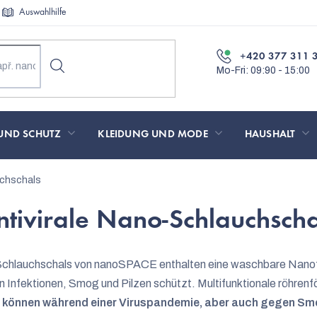
Auswahlhilfe
+420 377 311 
UND SCHUTZ
KLEIDUNG UND MODE
HAUSHALT
uchschals
ntivirale Nano-Schlauchscha
-Schlauchschals von nanoSPACE enthalten eine waschbare Nano
len Infektionen, Smog und Pilzen schützt. Multifunktionale röhren
n
können während einer Viruspandemie, aber auch gegen Sm