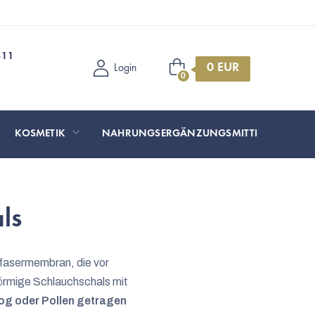
311
Warenkorb
Login
KOSMETIK
NAHRUNGSERGÄNZUNGSMITTEL
SP
ls
fasermembran, die vor
förmige Schlauchschals mit
og oder Pollen getragen