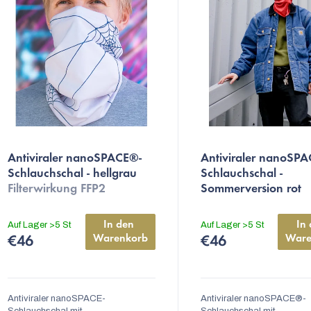
s
o
r
Die
Die
Antiviraler nanoSPACE®-
Antiviraler nanoSP
durchschnittliche
durchschnittliche
e
Schlauchschal - hellgrau
Schlauchschal -
Produktbewertung
Produktbewertung
Filterwirkung FFP2
Sommerversion rot
r
ist
ist
Filterwirkung FFP2,
4,8
5,0
u
Sommerversion
In den 
In 
Auf Lager
>5 St
Auf Lager
>5 St
von
von
Warenkorb
Ware
€46
€46
n
5
5
g
Sternen.
Sternen.
Antiviraler nanoSPACE-
Antiviraler nanoSPACE®-