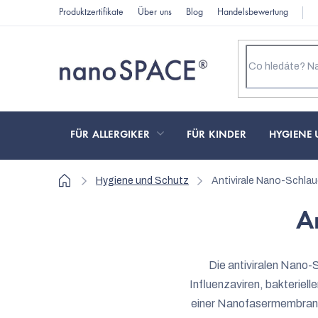
Zum
Produktzertifikate
Über uns
Blog
Handelsbewertung
Inhalt
springen
FÜR ALLERGIKER
FÜR KINDER
HYGIENE 
Startseite
Hygiene und Schutz
Antivirale Nano-Schla
A
Die antiviralen Nano
Influenzaviren, bakteriel
einer Nanofasermembra