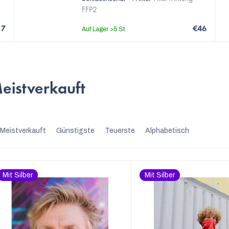
FFP2
17
€46
Auf Lager
>5 St
eistverkauft
P
Meistverkauft
Günstigste
Teuerste
Alphabetisch
r
o
Mit Silber
Mit Silber
d
u
k