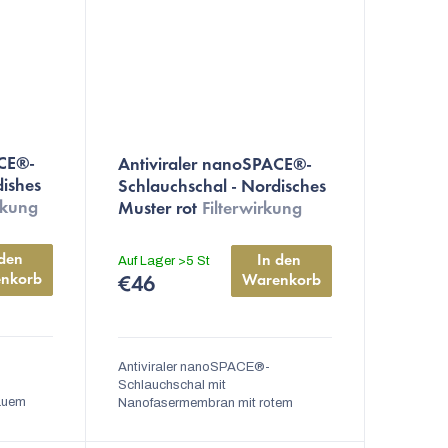
Die
ACE®-
Antiviraler nanoSPACE®-
durchschnittliche
dishes
Schlauchschal - Nordisches
Produktbewertung
rkung
Muster rot
Filterwirkung
ist
FFP2
5,0
den 
In den 
Auf Lager
>5 St
von
nkorb
Warenkorb
€46
5
Sternen.
Antiviraler nanoSPACE®-
Schlauchschal mit
auem
Nanofasermembran mit rotem
ße
Wintermuster. universalgröße
waschbar, austauschbarer