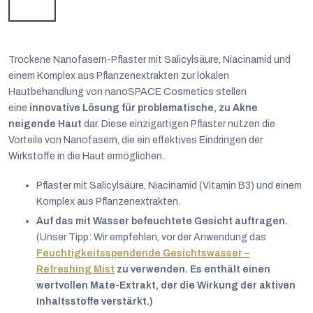
Trockene Nanofasern-Pflaster mit Salicylsäure, Niacinamid und
einem Komplex aus Pflanzenextrakten zur lokalen
Hautbehandlung von nanoSPACE Cosmetics stellen
eine
innovative Lösung für problematische, zu Akne
neigende Haut
dar. Diese einzigartigen Pflaster nutzen die
Vorteile von Nanofasern, die ein effektives Eindringen der
Wirkstoffe in die Haut ermöglichen.
Pflaster mit Salicylsäure, Niacinamid (Vitamin B3) und einem
Komplex aus Pflanzenextrakten.
Auf das mit Wasser befeuchtete Gesicht auftragen.
(Unser Tipp: Wir empfehlen, vor der Anwendung das
Feuchtigkeitsspendende Gesichtswasser –
Refreshing Mist
zu verwenden. Es enthält einen
Deutsch
wertvollen Mate-Extrakt, der die Wirkung der aktiven
Inhaltsstoffe verstärkt.)