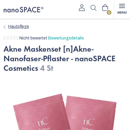
Zum
Warenkorb
Inhalt
springen
Hautpflege
Die
Nicht bewertet
Bewertungsdetails
durchschnittliche
Akne Maskenset [n]Akne-
Produktbewertung
Nanofaser-Pflaster - nanoSPACE
ist
0,0
Cosmetics
4 St
von
5
Sternen.