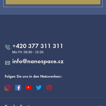
F
u
ß
Kontakt
z
e
+420 377 311 311
i
l
info
@
nanospace.cz
e
Folgen Sie uns in den Netzwerken::