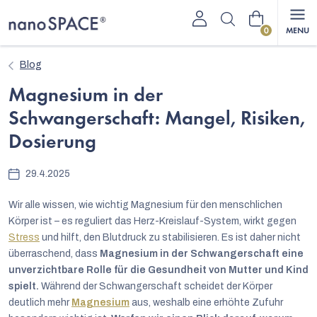
Zum
Warenkorb
Inhalt
springen
Blog
Magnesium in der
Schwangerschaft: Mangel, Risiken,
Dosierung
29.4.2025
Wir alle wissen, wie wichtig Magnesium für den menschlichen
Körper ist – es reguliert das Herz-Kreislauf-System, wirkt gegen
Stress
und hilft, den Blutdruck zu stabilisieren. Es ist daher nicht
überraschend, dass
Magnesium in der Schwangerschaft eine
unverzichtbare Rolle für die Gesundheit von Mutter und Kind
spielt.
Während der Schwangerschaft scheidet der Körper
deutlich mehr
Magnesium
aus, weshalb eine erhöhte Zufuhr