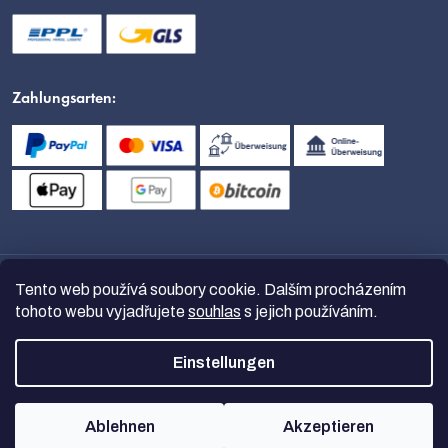
Zahlungsarten:
Tento web používá soubory cookie. Dalším procházením
tohoto webu vyjadřujete
souhlas
s jejich používáním.
Einstellungen
Copyright 2026
nanoSPACE
. Alle
Rechte vorbehalten.
Ablehnen
Akzeptieren
Erstellt von Shoptet