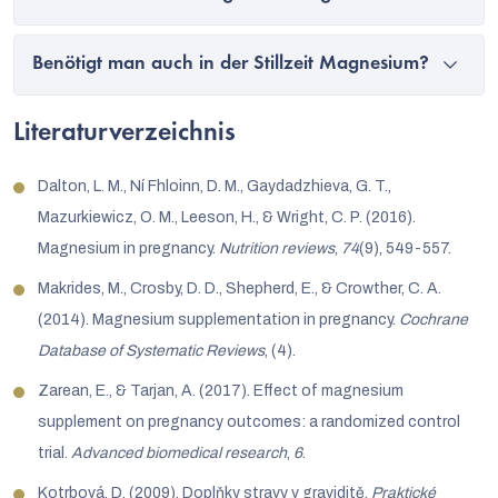
Benötigt man auch in der Stillzeit Magnesium?
Literaturverzeichnis
Dalton, L. M., Ní Fhloinn, D. M., Gaydadzhieva, G. T.,
Mazurkiewicz, O. M., Leeson, H., & Wright, C. P. (2016).
Magnesium in pregnancy.
Nutrition reviews
,
74
(9), 549-557.
Makrides, M., Crosby, D. D., Shepherd, E., & Crowther, C. A.
(2014). Magnesium supplementation in pregnancy.
Cochrane
Database of Systematic Reviews
, (4).
Zarean, E., & Tarjan, A. (2017). Effect of magnesium
supplement on pregnancy outcomes: a randomized control
trial.
Advanced biomedical research
,
6
.
Kotrbová, D. (2009). Doplňky stravy v graviditě.
Praktické