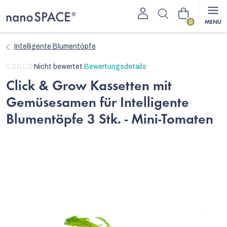
Zum
Warenkorb
Inhalt
springen
Intelligente Blumentöpfe
Die
Nicht bewertet
Bewertungsdetails
durchschnittliche
Click & Grow Kassetten mit
Produktbewertung
Gemüsesamen für Intelligente
ist
0,0
Blumentöpfe 3 Stk. - Mini-Tomaten
von
5
Sternen.