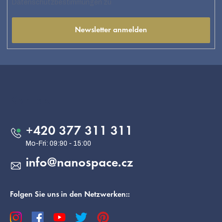
Datenschutzbestimmungen zu
Newsletter anmelden
F
u
ß
Kontakt
z
e
+420 377 311 311
i
l
info
@
nanospace.cz
e
Folgen Sie uns in den Netzwerken::