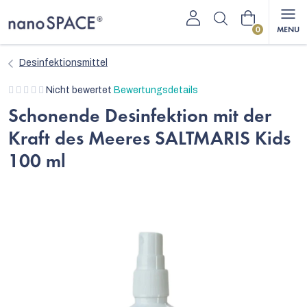
Zum
Warenkorb
Inhalt
springen
Desinfektionsmittel
Die
Nicht bewertet
Bewertungsdetails
durchschnittliche
Schonende Desinfektion mit der
Produktbewertung
Kraft des Meeres SALTMARIS Kids
ist
0,0
100 ml
von
5
Sternen.