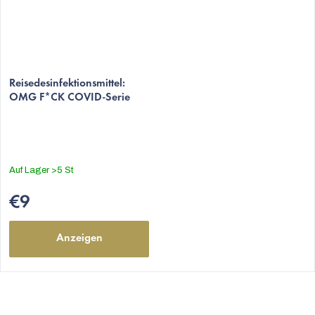
Die
durchschnittliche
Reisedesinfektionsmittel:
OMG F*CK COVID-Serie
Produktbewertung
ist
5,0
von
5
Auf Lager
>5 St
Sternen.
€9
Anzeigen