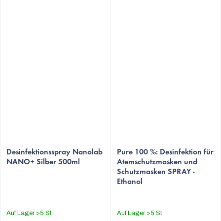
Die
Die
durchschnittliche
Desinfektionsspray Nanolab
durchschnittliche
Pure 100 %: Desinfektion für
NANO+ Silber 500ml
Atemschutzmasken und
Produktbewertung
Produktbewertung
Schutzmasken SPRAY -
ist
ist
Ethanol
5,0
4,9
von
von
5
5
Auf Lager
>5 St
Auf Lager
>5 St
Sternen.
Sternen.