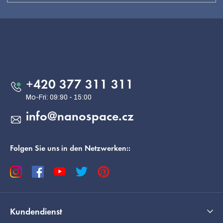
F
u
ß
Kontakt
z
e
+420 377 311 311
i
l
info
@
nanospace.cz
e
Folgen Sie uns in den Netzwerken::
Kundendienst