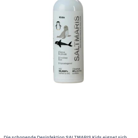
Die schonende Desinfektion SALTMARIS Kids eignet sich