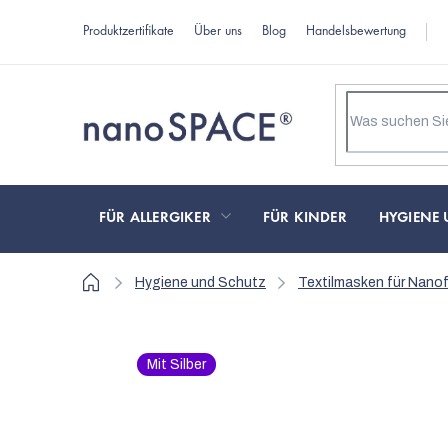
Zum
Produktzertifikate
Über uns
Blog
Handelsbewertung
Inhalt
springen
FÜR ALLERGIKER
FÜR KINDER
HYGIENE 
Startseite
Hygiene und Schutz
Textilmasken für Nanofi
Mit Silber