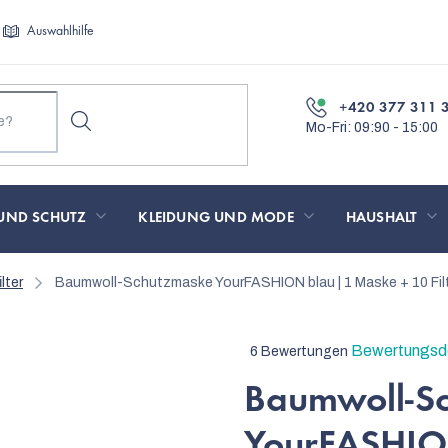
Auswahlhilfe
+420 377 311 
UND SCHUTZ
KLEIDUNG UND MODE
HAUSHALT
lter
Baumwoll-Schutzmaske YourFASHION blau | 1 Maske + 10 Fil
Die
Bewertungsde
6 Bewertungen
durchschnittliche
Baumwoll-S
Produktbewertung
ist
YourFASHIO