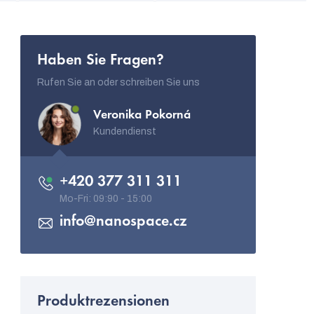
Haben Sie Fragen?
Rufen Sie an oder schreiben Sie uns
Veronika Pokorná
Kundendienst
+420 377 311 311
info
@
nanospace.cz