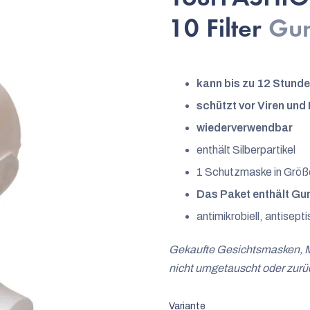
4,8
10 Filter
Gum
von
5
Sternen.
kann bis zu 12 Stund
schützt vor Viren und
wiederverwendbar
enthält Silberpartikel
1 Schutzmaske in Größe
Das Paket enthält G
antimikrobiell, antisept
Gekaufte Gesichtsmasken, M
nicht umgetauscht oder zur
Variante