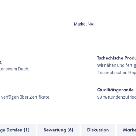
Marke:
N4H
Tschechische Prod
n
Wir nähen und fert
er einem Dach.
Tschechischen Rep
Qualitätsgarantie
 verfügen über Zertifikate
98 % Kundenzufrie
ge Dateien (1)
Bewertung (6)
Diskussion
Mark