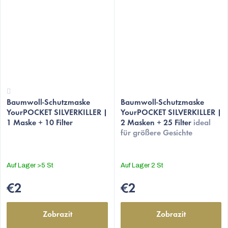
Die
Die
Baumwoll-Schutzmaske
durchschnittliche
durchschnittliche
Baumwoll-Schutzmaske
YourPOCKET SILVERKILLER |
YourPOCKET SILVERKILLER |
Produktbewertung
Produktbewertung
1 Maske + 10 Filter
2 Masken + 25 Filter
ideal
ist
ist
für größere Gesichte
3,7
4,7
von
von
5
5
Auf Lager
>5 St
Auf Lager
2 St
Sternen.
Sternen.
€2
€2
Zobrazit
Zobrazit