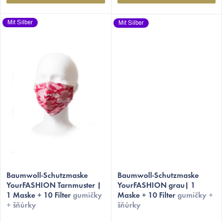
Mit Silber
Mit Silber
Die
Die
durchschnittliche
Baumwoll-Schutzmaske
durchschnittliche
Baumwoll-Schutzmaske
YourFASHION Tarnmuster |
YourFASHION grau| 1
Produktbewertung
Produktbewertung
1 Maske + 10 Filter
gumičky
Maske + 10 Filter
gumičky +
ist
ist
+ šňůrky
šňůrky
4,8
5,0
von
von