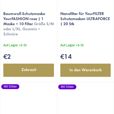
Die
durchschnittliche
Baumwoll-Schutzmaske
Nanofilter für YourFILTER
YourFASHION rosa | 1
Schutzmasken ULTRAFORCE
Produktbewertung
Maske + 10 Filter
Größe S/M
| 20 Stk
ist
oder L/XL, Gummis +
5,0
Schnüre
von
5
Auf Lager
>5 St
Auf Lager
>5 St
Sternen.
€2
€14
Zobrazit
In den Warenkorb
Mit Silber
Mit Silber