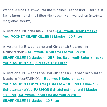
Wenn Sie eine
Baumwollmaske
mit einer Tasche und
Filtern aus
Nanofasern und mit Silber-Nanopartikeln
wünschen (maximal
möglicher Schutz):
► Version für
Kinder bis 7 Jahre
–
Baumwoll-Schutzmaske
YourPOCKET SILVERKILLER | 1 Maske + 10 Filter
► Version für
Erwachsene und Kinder ab 7 Jahren
in
Grundfarben
–
Baumwoll-Schutzmaske YourPOCKET
SILVERKILLER | 2 Masken + 25 Filter
,
Baumwoll-Schutzmaske
YourFASHION blau | 1 Maske + 10 Filter
► Version für
Erwachsene und Kinder ab 7 Jahren
mit
bunten
Mustern
(YourFASHION) –
Baumwoll-Schutzmaske
YourFASHION Tarnmuster | 1 Maske + 10 Filter
,
Baumwoll-
Schutzmaske YourFASHION Schtrichmännchen| 1 Maske +
10 Filter
,
Baumwoll-Schutzmaske YourPOCKET
SILVERKILLER | 1 Maske + 10 Filter