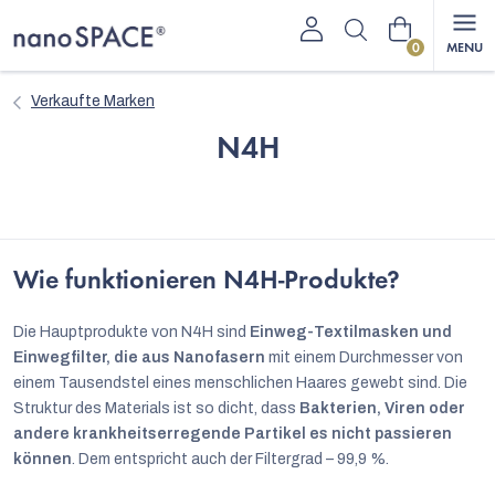
Zum
Warenkorb
Inhalt
springen
Verkaufte Marken
N4H
L
i
s
Wie funktionieren N4H-Produkte?
t
e
Die Hauptprodukte von N4H sind
Einweg-Textilmasken und
d
Einwegfilter, die aus Nanofasern
mit einem Durchmesser von
einem Tausendstel eines menschlichen Haares gewebt sind. Die
e
Struktur des Materials ist so dicht, dass
Bakterien, Viren oder
r
andere krankheitserregende Partikel es nicht passieren
P
können
. Dem entspricht auch der Filtergrad – 99,9 %.
r