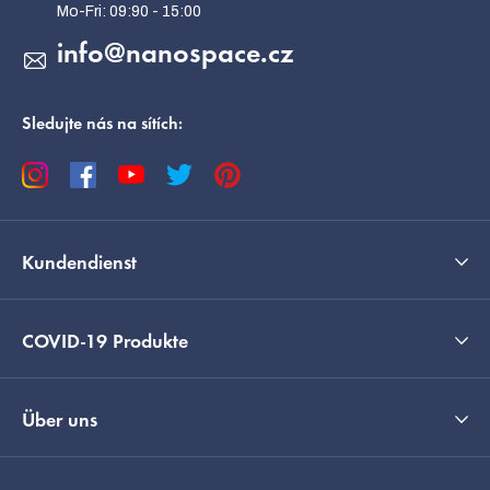
i
l
info
@
nanospace.cz
e
Sledujte nás na sítích:
Kundendienst
COVID-19 Produkte
Über uns