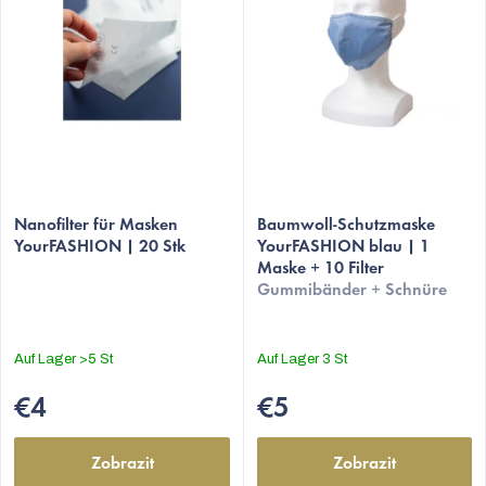
Die
Die
durchschnittliche
Nanofilter für Masken
durchschnittliche
Baumwoll-Schutzmaske
YourFASHION | 20 Stk
YourFASHION blau | 1
Produktbewertung
Produktbewertung
Maske + 10 Filter
ist
ist
Gummibänder + Schnüre
5,0
4,8
von
von
5
5
Auf Lager
>5 St
Auf Lager
3 St
Sternen.
Sternen.
€4
€5
Zobrazit
Zobrazit