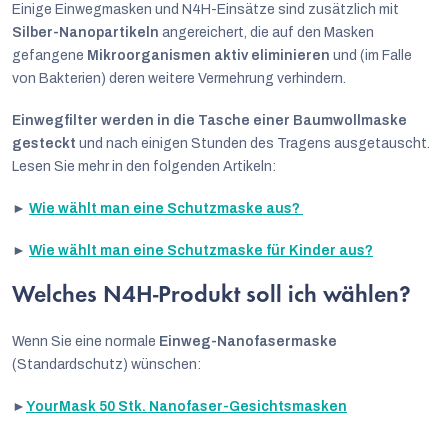
Einige Einwegmasken und N4H-Einsätze sind zusätzlich mit
o
Silber-Nanopartikeln
angereichert, die auf den Masken
d
gefangene
Mikroorganismen
aktiv eliminieren
und (im Falle
u
von Bakterien) deren weitere Vermehrung verhindern.
k
Einwegfilter werden in die Tasche einer Baumwollmaske
t
gesteckt
und nach einigen Stunden des Tragens ausgetauscht.
e
Lesen Sie mehr in den folgenden Artikeln:
►
Wie wählt man eine Schutzmaske aus?
►
Wie wählt man eine Schutzmaske für Kinder aus?
Welches N4H-Produkt soll ich wählen?
Wenn Sie eine normale
Einweg-Nanofasermaske
(Standardschutz) wünschen:
►
YourMask 50 Stk. Nanofaser-Gesichtsmasken