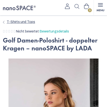
Zum
Warenkorb
Inhalt
springen
T-Shirts und Tops
Die
Nicht bewertet
Bewertungsdetails
durchschnittliche
Golf Damen-Poloshirt - doppelter
Produktbewertung
Kragen – nanoSPACE by LADA
ist
0,0
von
5
Sternen.