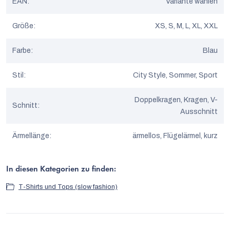
EAN
:
Variante wählen
Größe
:
XS, S, M, L, XL, XXL
Farbe
:
Blau
Stil
:
City Style, Sommer, Sport
Doppelkragen, Kragen, V-
Schnitt
:
Ausschnitt
Ärmellänge
:
ärmellos, Flügelärmel, kurz
In diesen Kategorien zu finden:
T-Shirts und Tops (slow fashion)