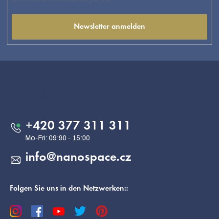
Newsletter anmelden
F
u
ß
Kontakt
z
e
+420 377 311 311
i
l
info
@
nanospace.cz
e
Folgen Sie uns in den Netzwerken::