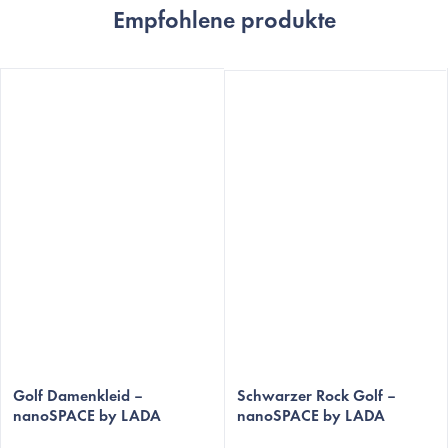
Empfohlene produkte
Die
Golf Damenkleid –
durchschnittliche
Schwarzer Rock Golf –
nanoSPACE by LADA
nanoSPACE by LADA
Produktbewertung
ist