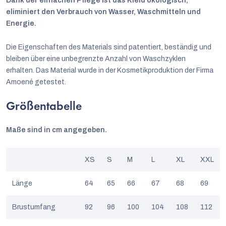
Dank der einfachen Pflege ist das Kleid ökologisch,
eliminiert den Verbrauch von Wasser, Waschmitteln und
Energie.
Die Eigenschaften des Materials sind patentiert, beständig und
bleiben über eine unbegrenzte Anzahl von Waschzyklen
erhalten.
Das Material wurde in der Kosmetikproduktion der Firma
Amoené getestet.
Größentabelle
Maße sind in cm angegeben.
XS
S
M
L
XL
XXL
Länge
64
65
66
67
68
69
Brustumfang
92
96
100
104
108
112