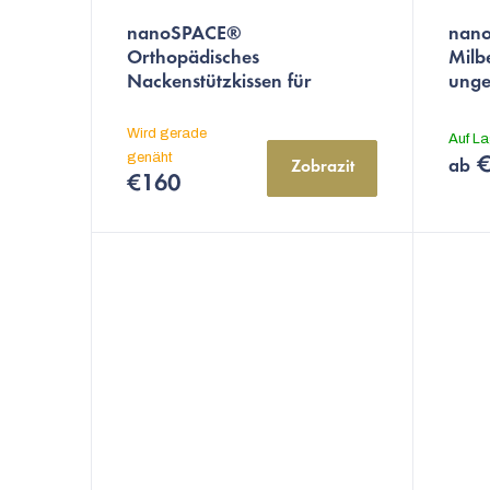
nanoSPACE®
nan
Orthopädisches
Milb
Nackenstützkissen für
unge
Allergiker, anatomische Form
- 50 x 70 cm
gesteppt mit
Wird gerade
Auf L
Reißverschluss, Memory-
genäht
€
ab
Zobrazit
Schaum
€160