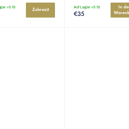
In de
ager
>5 St
Auf Lager
>5 St
Zobrazit
Warenk
€35