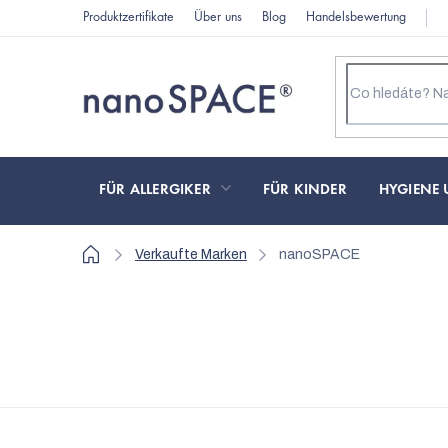
Zum
Produktzertifikate
Über uns
Blog
Handelsbewertung
Inhalt
springen
FÜR ALLERGIKER
FÜR KINDER
HYGIENE 
Startseite
Verkaufte Marken
nanoSPACE
L
i