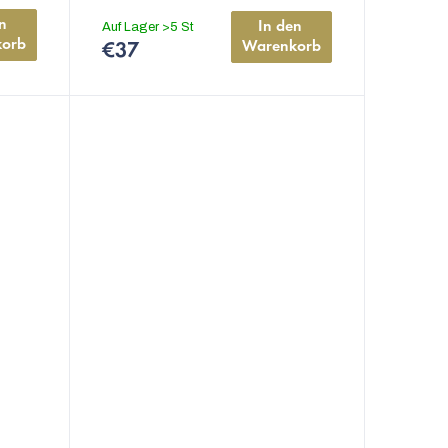
n 
In den 
Auf Lager
>5 St
orb
Warenkorb
€37