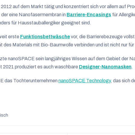
12 auf dem Markt tätig und konzentriert sich vor allem auf Pro
r, der eine Nanofasermembran in
Barriere-Encasings
für Allergi
nders für Hausstauballergiker geeignet sind.
eit erste
Funktionsbettwäsche
vor, die Barrierebezeuge volls
ät des Materials mit Bio-Baumwolle verbinden und ist nicht nur für
zte nanoSPACE sein langjähriges Wissen auf dem Gebiet der Na
it 2021 produziert es auch waschbare
Designer-Nanomasken
.
CE das Tochterunternehmen
nanoSPACE Technology
, das sich 
isch