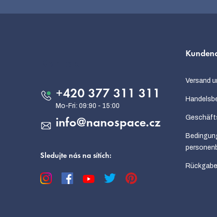
F
u
Kundend
ß
Kontakt
z
Versand u
e
+420 377 311 311
Handelsb
i
Geschäft
info
@
nanospace.cz
l
Bedingun
e
personen
Sledujte nás na sítích:
Rückgabe