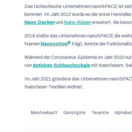
s
Das tschechische Unternehmen nanoSPACE ist seit 20
t
kommen. Im Jahr 2012 wurde es der erste Herstelle
Nano-Decken
und
Nano-Kissen
e
erweitert, die beso
d
2016 stellte das Unternehmen nanoSPACE die weltw
®
Namen
Nanocotton
trägt, konnte die Funktionalit
e
r
Während der Coronavirus-Epidemie im Jahr 2020 nut
von
Antiviren-Schlauchschals
mit Nanofasern. Se
P
r
Im Jahr 2021 gründete das Unternehmen nanoSPA
Nanofaser-Textilien widmet.
o
d
P
u
Meistverkauft
Günstigste
Teuerste
Alphabet
r
k
o