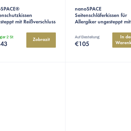
oSPACE®
nanoSPACE
enschutzkissen
Seitenschläferkissen für
steppt mit Reißverschluss
Allergiker ungesteppt mit
Reißverschluss
50 x 150
In de
ager
2 St
Auf Bestellung
Zobrazit
Warenk
43
€105