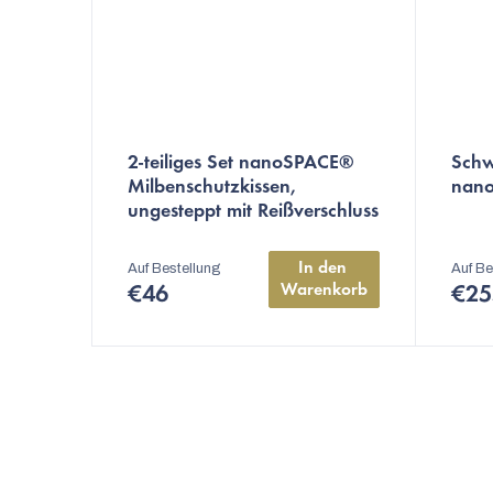
2-teiliges Set nanoSPACE®
Schw
Milbenschutzkissen,
nan
ungesteppt mit Reißverschluss
30x40 cm, 200 g
In den 
Auf Bestellung
Auf Be
Warenkorb
€46
€25