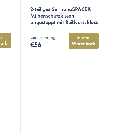
2-teiliges Set nanoSPACE®
Milbenschutzkissen,
ungesteppt mit Reißverschluss
 cm
40x40 cm, 300 g
n 
In den 
Auf Bestellung
orb
Warenkorb
€56