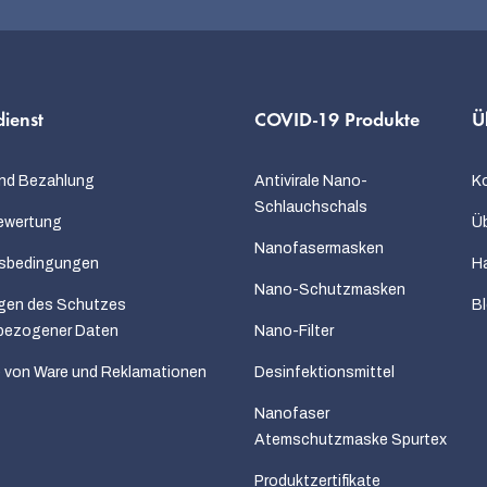
r
L
i
ienst
COVID-19 Produkte
Ü
s
t
nd Bezahlung
Antivirale Nano-
K
e
Schlauchschals
ewertung
Üb
Nanofasermasken
sbedingungen
H
Nano-Schutzmasken
gen des Schutzes
B
bezogener Daten
Nano-Filter
 von Ware und Reklamationen
Desinfektionsmittel
Nanofaser
Atemschutzmaske Spurtex
Produktzertifikate