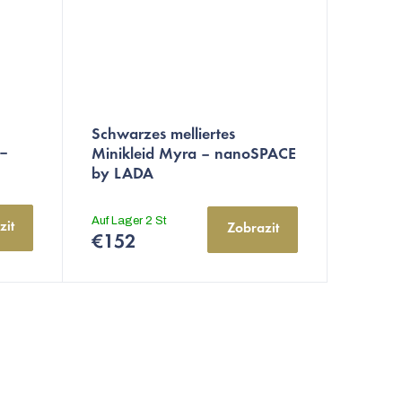
Schwarzes melliertes
 –
Minikleid Myra – nanoSPACE
by LADA
Auf Lager
2 St
zit
Zobrazit
€152