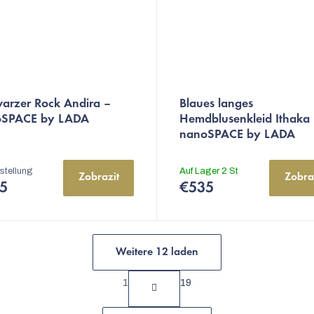
arzer Rock Andira –
Blaues langes
oSPACE by LADA
Hemdblusenkleid Ithaka
nanoSPACE by LADA
stellung
Auf Lager
2 St
Zobrazit
Zobra
5
€535
Weitere 12 laden
P
1
19
S
a