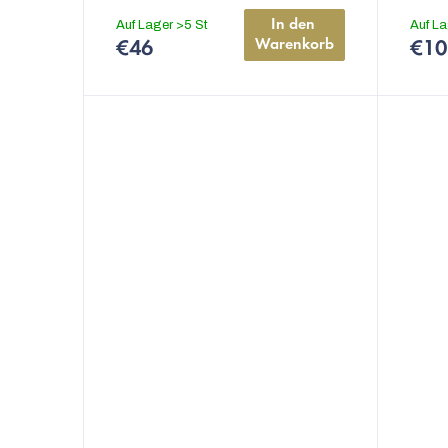
u
4,9
Sommerversion
In den 
Auf Lager
>5 St
Auf L
n
von
Warenkorb
€46
€10
5
g
Sternen.