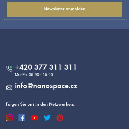
Newsletter anmelden
F
u
ß
Kontakt
z
e
+420 377 311 311
i
l
info
@
nanospace.cz
e
Folgen Sie uns in den Netzwerken::