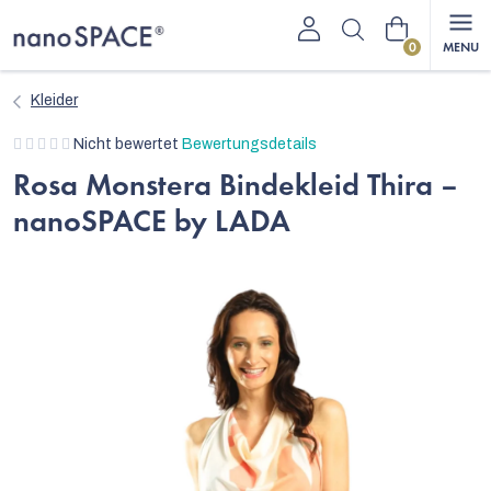
Zum
Warenkorb
Inhalt
springen
Kleider
Die
Nicht bewertet
Bewertungsdetails
durchschnittliche
Rosa Monstera Bindekleid Thira –
Produktbewertung
nanoSPACE by LADA
ist
0,0
von
5
Sternen.