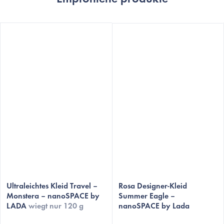
Die
Ultraleichtes Kleid Travel –
durchschnittliche
Rosa Designer-Kleid
Monstera – nanoSPACE by
Summer Eagle –
Produktbewertung
LADA
wiegt nur 120 g
nanoSPACE by Lada
ist
5,0