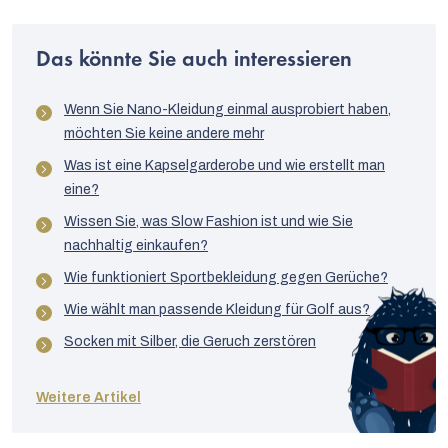
Hüftumfang
92,5
96,5
100,5
104,5
108,5
Das könnte Sie auch interessieren
Seitenlänge
93,5
94
94,5
95
95,58
des Kleides
Wenn Sie Nano-Kleidung einmal ausprobiert haben,
möchten Sie keine andere mehr
Was ist eine Kapselgarderobe und wie erstellt man
eine?
Wissen Sie, was Slow Fashion ist und wie Sie
nachhaltig einkaufen?
Wie funktioniert Sportbekleidung gegen Gerüche?
Wie wählt man passende Kleidung für Golf aus?
Socken mit Silber, die Geruch zerstören
Weitere Artikel