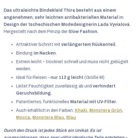
Das ultraleichte Bindekleid Thira besteht aus einem
angenehmen, sehr leichten antibakteriellen Material
im
Design der tschechischen Modedesignerin Lada Vyvialová
.
Hergestellt nach dem Prinzip der
Slow Fashion.
Attraktiver Schnitt mit
verlängertem Rückenteil.
Bindung
im Nacken.
Extrem leicht – trocknet schnell und muss nicht gebügelt
werden.
Ideal für Reisen –
nur 112 g leicht
(Größe M)
Leitet Feuchtigkeit zuverlässig ab und
verhindert
Geruchsbildung.
Patentiertes, funktionelles
Material mit UV-Filter.
Auch erhältlich in den Farben:
Khaki
,
Monstera Grün
,
Mocca
,
Monstera Blau
,
Blau
Deutsch
Durch den Druck ist jedes Stück ein Unikat. Es ist
ausgeschlossen, dass zwei völlig identische Teile entstehen –