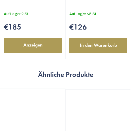
von
5
Auf Lager
2 St
Auf Lager
>5 St
Sternen.
€185
€126
Anzeigen
In den Warenkorb
Ähnliche Produkte