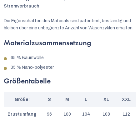
Stromverbrauch.
Die Eigenschaften des Materials sind patentiert, beständig und
bleiben über eine unbegrenzte Anzahl von Waschzyklen erhalten.
Materialzusammensetzung
65 % Baumwolle
35 % Nano-polyester
Größentabelle
Größe:
S
M
L
XL
XXL
Brustumfang
96
100
104
108
112
Tailleumfang
82,5
86,5
90,5
94,5
98,5