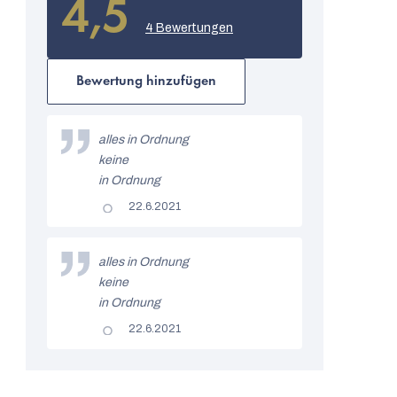
4,5
Die
durchschnittliche
4 Bewertungen
Produktbewertung
ist
4,5
Bewertung hinzufügen
von
5
L
Sternen.
i
alles in Ordnung
keine
s
in Ordnung
t
Die
22.6.2021
Produktbewertung
e
beträgt
5
d
von
alles in Ordnung
5
e
keine
Sternen.
in Ordnung
r
Die
22.6.2021
B
Produktbewertung
beträgt
e
5
von
w
5