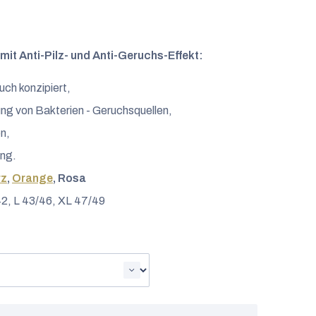
mit Anti-Pilz- und Anti-Geruchs-Effekt:
uch konzipiert,
ung von Bakterien - Geruchsquellen,
n,
ung.
rz
,
Orange
, Rosa
2, L 43/46, XL 47/49