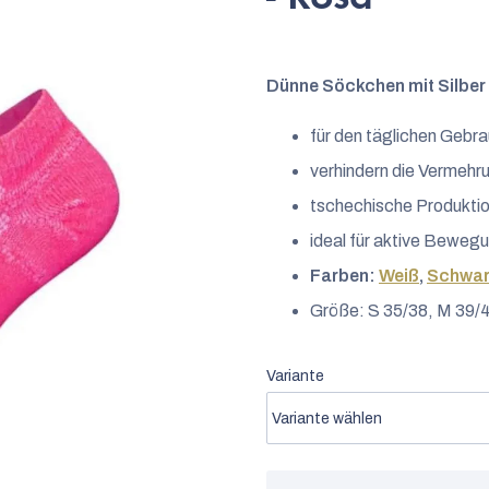
4,5
von
5
Dünne Söckchen mit Silber 
Sternen.
für den täglichen Gebra
verhindern die Vermehr
tschechische Produktio
ideal für aktive Beweg
Farben:
Weiß
,
Schwa
Größe: S 35/38, M 39/4
Variante