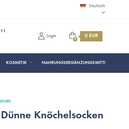
Deutsch
311
Warenkorb
Login
KOSMETIK
NAHRUNGSERGÄNZUNGSMITTEL
SP
tails
 Dünne Knöchelsocken