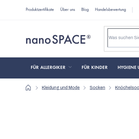
Zum
Produktzertifikate
Über uns
Blog
Handelsbewertung
Inhalt
springen
FÜR ALLERGIKER
FÜR KINDER
HYGIENE 
Startseite
Kleidung und Mode
Socken
Knöchelso