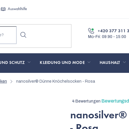
Auswahlhilfe
+420 377 311 
UND SCHUTZ
KLEIDUNG UND MODE
HAUSHALT
cken
nanosilver® Dünne Knöchelsocken - Rosa
Die
Bewertungsde
4 Bewertungen
durchschnittliche
nanosilver®
Produktbewertung
ist
- Rosa