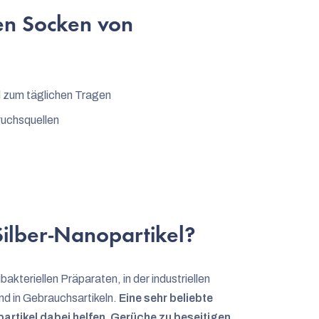
len Socken von
d zum täglichen Tragen
ruchsquellen
ilber-Nanopartikel?
akteriellen Präparaten, in der industriellen
nd in Gebrauchsartikeln.
Eine sehr beliebte
rtikel dabei helfen, Gerüche zu beseitigen.