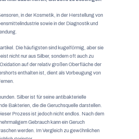
ensoren, in der Kosmetik, in der Herstellung von
ensmittelindustrie sowie in der Diagnostik und
wendung.
tikel. Die häufigsten sind kugelförmig, aber sie
st nicht nur aus Silber, sondern oft auch zu
 Oxidation auf der relativ großen Oberfläche der
ershorts enthalten ist, dient als Vorbeugung von
fernen.
nden. Silber ist für seine antibakterielle
de Bakterien, die die Geruchsquelle darstellen.
 Dieser Prozess ist jedoch nicht endlos. Nach dem
 mehrmaligem Gebrauch kann ein Geruch
waschen werden. Im Vergleich zu gewöhnlichen
chlich geringer.