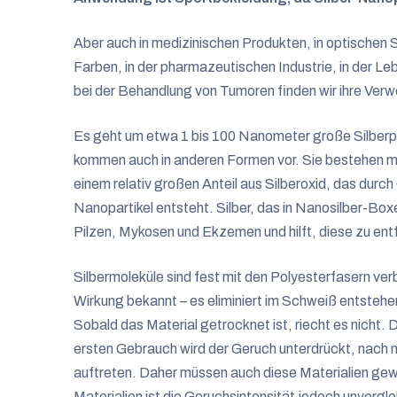
Aber auch in medizinischen Produkten, in optischen S
Farben, in der pharmazeutischen Industrie, in der Leb
bei der Behandlung von Tumoren finden wir ihre Ver
Es geht um etwa 1 bis 100 Nanometer große Silberpar
kommen auch in anderen Formen vor. Sie bestehen mei
einem relativ großen Anteil aus Silberoxid, das durch
Nanopartikel entsteht. Silber, das in Nanosilber-Box
Pilzen, Mykosen und Ekzemen und hilft, diese zu ent
Silbermoleküle sind fest mit den Polyesterfasern verbu
Wirkung bekannt – es eliminiert im Schweiß entstehen
Sobald das Material getrocknet ist, riecht es nicht.
ersten Gebrauch wird der Geruch unterdrückt, nach
auftreten. Daher müssen auch diese Materialien ge
Materialien ist die Geruchsintensität jedoch unverglei