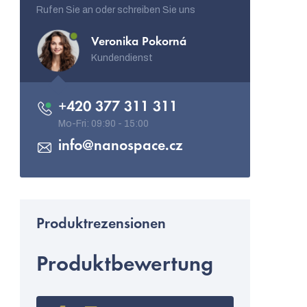
Rufen Sie an oder schreiben Sie uns
Veronika Pokorná
Kundendienst
+420 377 311 311
info
@
nanospace.cz
Produktbewertung