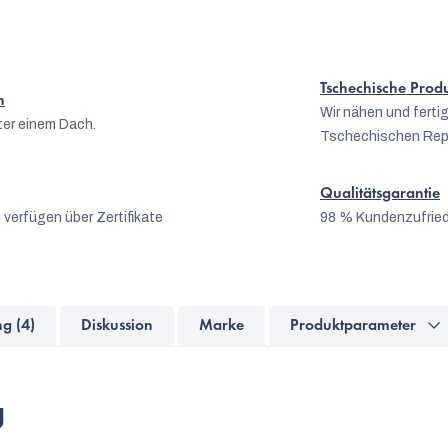
Tschechische Prod
n
Wir nähen und fert
er einem Dach.
Tschechischen Rep
Qualitätsgarantie
 verfügen über Zertifikate
98 % Kundenzufrie
g (4)
Diskussion
Marke
Produktparameter
g