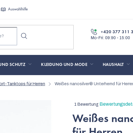
Auswahlhilfe
+420 377 311 
UND SCHUTZ
KLEIDUNG UND MODE
HAUSHALT
ort-Tanktops für Herren
Weißes nanosilver® Unterhemd für Herre
Die
Bewertungsdeta
1 Bewertung
durchschnittliche
Weißes nan
Produktbewertung
ist
für Herren