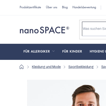
Zum
Produktzertifikate
Über uns
Blog
Handelsbewertung
Inhalt
springen
FÜR ALLERGIKER
FÜR KINDER
HYGIENE 
Startseite
Kleidung und Mode
Sportbekleidung
Sp