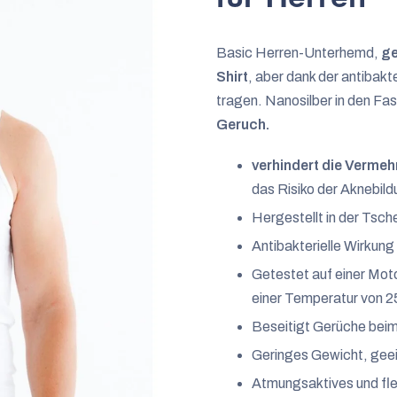
5,0
von
Basic Herren-Unterhemd,
ge
5
Shirt
, aber dank der antibak
Sternen.
tragen. Nanosilber in den Fa
Geruch.
verhindert die Vermeh
das Risiko der Aknebil
Hergestellt in der Tsch
Antibakterielle Wirkung
Getestet auf einer Mo
einer Temperatur von 2
Beseitigt Gerüche bei
Geringes Gewicht, geei
Atmungsaktives und fle