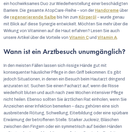
ein hochwirksames Duo zur Wiederherstellung einer beschädigten
Barriere. Die gesamte AtopCare-Reihe – von der
Handcreme
über
die
regenerierende Salbe
bis hin zum
Körperöl
– wurde genau
mit Blick auf diese Synergie entwickelt. Möchten Sie mehr über die
Wirkung von Vitaminen auf die Haut erfahren? Lesen Sie auch
unsere Artikel über die Vorteile von
Vitamin C
und
Vitamin A
.
Wann ist ein Arztbesuch unumgänglich?
In den meisten Fällen lassen sich rissige Hände gut mit
konsequenter häuslicher Pflege in den Griff bekommen. Es gibt
jedoch Situationen, in denen ein Besuch beim Hautarzt dringend
anzuraten ist. Suchen Sie einen Facharzt auf, wenn die Risse
wiederholt bluten und auch nach zwei Wochen intensiver Pflege
nicht heilen. Ebenso sollten Sie ärztlichen Rat einholen, wenn Sie
Anzeichen einer Infektion bemerken – dazu gehören eine sich
ausbreitende Rötung, Schwellung, Eiterbildung oder eine spürbare
Erwärmung der betroffenen Stelle. Starker Juckreiz, Bläschen
zwischen den Fingern oder ein symmetrisch auf beiden Händen