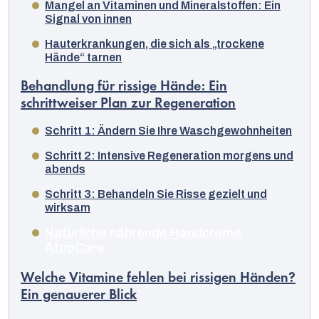
Mangel an Vitaminen und Mineralstoffen: Ein
Signal von innen
Hauterkrankungen, die sich als „trockene
Hände“ tarnen
Behandlung für rissige Hände: Ein
schrittweiser Plan zur Regeneration
Schritt 1: Ändern Sie Ihre Waschgewohnheiten
Schritt 2: Intensive Regeneration morgens und
abends
Schritt 3: Behandeln Sie Risse gezielt und
wirksam
Natürliche nährende Handcreme
AtopCare
Welche Vitamine fehlen bei rissigen Händen?
Deutsch
Ein genauerer Blick