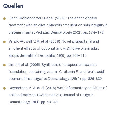
Quellen
Kiechl-Kohlendorfer, U. et al. (2008) 'The effect of daily
treatment with an olive oil/lanolin emollient on skin integrity in
preterm infants', Pediatric Dermatology, 25(2), pp. 174–178.
Verallo-Rowell, V. M. et al. (2008) 'Novel antibacterial and
emollient effects of coconut and virgin olive oils in adult
atopic dermatitis', Dermatitis, 19(6), pp. 308–315.
Lin, J. Y. et al. (2005) 'Synthesis of a topical antioxidant
formulation containing vitamin C, vitamin E, and ferulic acid',
Journal of Investigative Dermatology, 125(4), pp. 826–832.
Reynertson, K. A. et al. (2015) 'Anti-inflammatory activities of
colloidal oatmeal (Avena sativa)', Journal of Drugs in
Dermatology, 14(1), pp. 43–48.