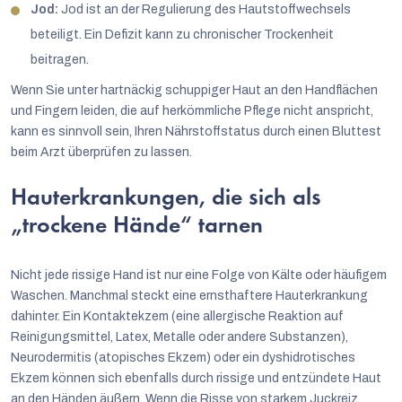
Jod:
Jod ist an der Regulierung des Hautstoffwechsels
beteiligt. Ein Defizit kann zu chronischer Trockenheit
beitragen.
Wenn Sie unter hartnäckig schuppiger Haut an den Handflächen
und Fingern leiden, die auf herkömmliche Pflege nicht anspricht,
kann es sinnvoll sein, Ihren Nährstoffstatus durch einen Bluttest
beim Arzt überprüfen zu lassen.
Hauterkrankungen, die sich als
„trockene Hände“ tarnen
Nicht jede rissige Hand ist nur eine Folge von Kälte oder häufigem
Waschen. Manchmal steckt eine ernsthaftere Hauterkrankung
dahinter. Ein Kontaktekzem (eine allergische Reaktion auf
Reinigungsmittel, Latex, Metalle oder andere Substanzen),
Neurodermitis (atopisches Ekzem) oder ein dyshidrotisches
Ekzem können sich ebenfalls durch rissige und entzündete Haut
an den Händen äußern. Wenn die Risse von starkem Juckreiz,