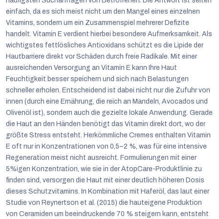
häufigsten Suchanfragen von Betroffenen. Die Antwort ist selten
einfach, da es sich meist nicht um den Mangel eines einzelnen
Vitamins, sondern um ein Zusammenspiel mehrerer Defizite
handelt. Vitamin E verdient hierbei besondere Aufmerksamkeit. Als
wichtigstes fettlösliches Antioxidans schützt es die Lipide der
Hautbarriere direkt vor Schäden durch freie Radikale. Mit einer
ausreichenden Versorgung an Vitamin E kann Ihre Haut
Feuchtigkeit besser speichern und sich nach Belastungen
schneller erholen. Entscheidend ist dabei nicht nur die Zufuhr von
innen (durch eine Ernährung, die reich an Mandeln, Avocados und
Olivenöl ist), sondern auch die gezielte lokale Anwendung. Gerade
die Haut an den Händen benötigt das Vitamin direkt dort, wo der
größte Stress entsteht. Herkömmliche Cremes enthalten Vitamin
E oft nur in Konzentrationen von 0,5–2 %, was für eine intensive
Regeneration meist nicht ausreicht. Formulierungen mit einer
5%igen Konzentration, wie sie in der AtopCare-Produktlinie zu
finden sind, versorgen die Haut mit einer deutlich höheren Dosis
dieses Schutzvitamins. In Kombination mit Haferöl, das laut einer
Studie von Reynertson et al. (2015) die hauteigene Produktion
von Ceramiden um beeindruckende 70 % steigern kann, entsteht