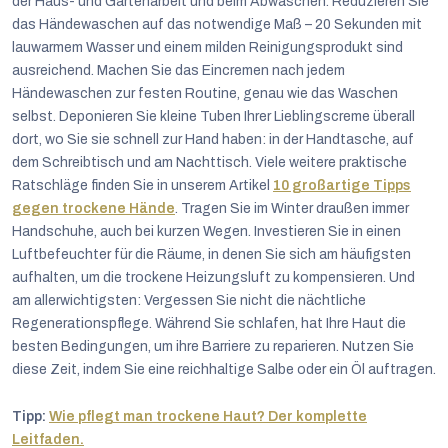
der Haus- und Gartenarbeit und beim Abwaschen. Reduzieren Sie
das Händewaschen auf das notwendige Maß – 20 Sekunden mit
lauwarmem Wasser und einem milden Reinigungsprodukt sind
ausreichend. Machen Sie das Eincremen nach jedem
Händewaschen zur festen Routine, genau wie das Waschen
selbst. Deponieren Sie kleine Tuben Ihrer Lieblingscreme überall
dort, wo Sie sie schnell zur Hand haben: in der Handtasche, auf
dem Schreibtisch und am Nachttisch. Viele weitere praktische
Ratschläge finden Sie in unserem Artikel
10 großartige Tipps
gegen trockene Hände
. Tragen Sie im Winter draußen immer
Handschuhe, auch bei kurzen Wegen. Investieren Sie in einen
Luftbefeuchter für die Räume, in denen Sie sich am häufigsten
aufhalten, um die trockene Heizungsluft zu kompensieren. Und
am allerwichtigsten: Vergessen Sie nicht die nächtliche
Regenerationspflege. Während Sie schlafen, hat Ihre Haut die
besten Bedingungen, um ihre Barriere zu reparieren. Nutzen Sie
diese Zeit, indem Sie eine reichhaltige Salbe oder ein Öl auftragen.
Tipp:
Wie pflegt man trockene Haut? Der komplette
Leitfaden.