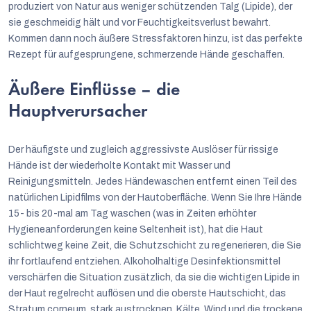
produziert von Natur aus weniger schützenden Talg (Lipide), der
sie geschmeidig hält und vor Feuchtigkeitsverlust bewahrt.
Kommen dann noch äußere Stressfaktoren hinzu, ist das perfekte
Rezept für aufgesprungene, schmerzende Hände geschaffen.
Äußere Einflüsse – die
Hauptverursacher
Der häufigste und zugleich aggressivste Auslöser für rissige
Hände ist der wiederholte Kontakt mit Wasser und
Reinigungsmitteln. Jedes Händewaschen entfernt einen Teil des
natürlichen Lipidfilms von der Hautoberfläche. Wenn Sie Ihre Hände
15- bis 20-mal am Tag waschen (was in Zeiten erhöhter
Hygieneanforderungen keine Seltenheit ist), hat die Haut
schlichtweg keine Zeit, die Schutzschicht zu regenerieren, die Sie
ihr fortlaufend entziehen. Alkoholhaltige Desinfektionsmittel
verschärfen die Situation zusätzlich, da sie die wichtigen Lipide in
der Haut regelrecht auflösen und die oberste Hautschicht, das
Stratum corneum, stark austrocknen. Kälte, Wind und die trockene