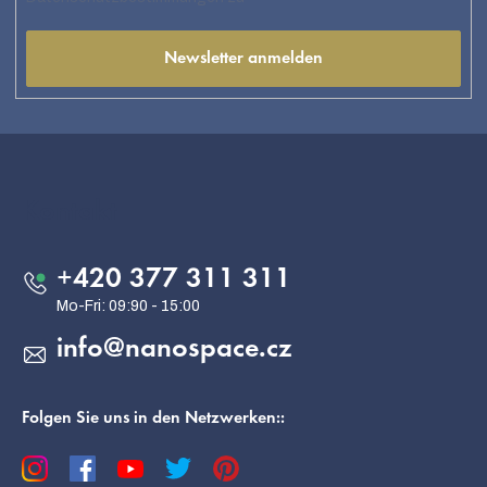
Newsletter anmelden
F
u
ß
Kontakt
z
e
+420 377 311 311
i
l
info
@
nanospace.cz
e
Folgen Sie uns in den Netzwerken::