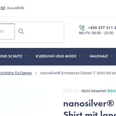
Auswahlhilfe
+420 377 311 
UND SCHUTZ
KLEIDUNG UND MODE
HAUSHALT
ortshirts für Damen
nanosilver® Schwarzes Damen T-Shirt mit la
Die
Bewe
Nicht bewertet
durchschnittliche
nanosilver®
Produktbewertung
ist
Shirt mit la