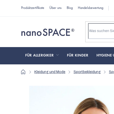
Zum
Produktzertifikate
Über uns
Blog
Handelsbewertung
Inhalt
springen
FÜR ALLERGIKER
FÜR KINDER
HYGIENE 
Startseite
Kleidung und Mode
Sportbekleidung
Sp