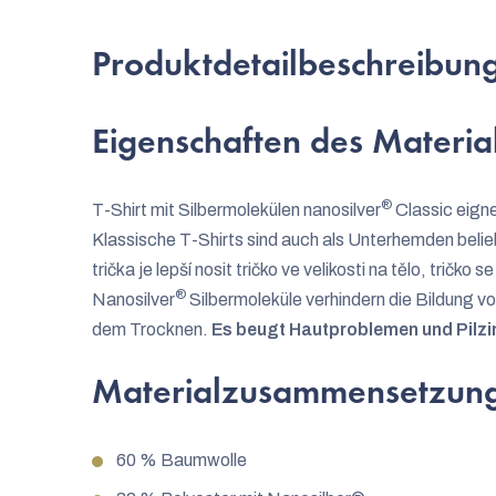
Produktdetailbeschreibun
Eigenschaften des Material
®
T-Shirt mit Silbermolekülen nanosilver
Classic eigne
Klassische T-Shirts sind auch als Unterhemden belieb
trička je lepší nosit tričko ve velikosti na tělo, tričko 
®
Nanosilver
Silbermoleküle verhindern die Bildung v
dem Trocknen.
Es beugt Hautproblemen und Pilzin
Materialzusammensetzun
60 % Baumwolle