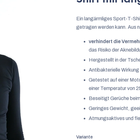
0,0
von
Ein langärmliges Sport-T-Shir
5
getragen werden kann. Aus na
Sternen.
verhindert die Vermeh
das Risiko der Aknebil
Hergestellt in der Tsch
Antibakterielle Wirkung
Getestet auf einer Mo
einer Temperatur von 2
Beseitigt Gerüche bei
Geringes Gewicht, geei
Atmungsaktives und fle
Variante