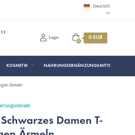
Deutsch
311
Warenkorb
Login
KOSMETIK
NAHRUNGSERGÄNZUNGSMITTEL
SP
ngen Ärmeln
rtungsdetails
 Schwarzes Damen T-
ngen Ärmeln