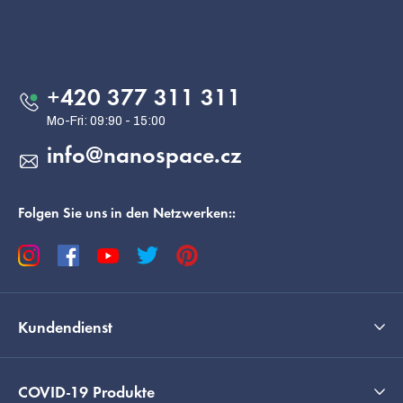
u
ß
Kontakt
z
e
+420 377 311 311
i
l
info
@
nanospace.cz
e
Folgen Sie uns in den Netzwerken::
Kundendienst
COVID-19 Produkte