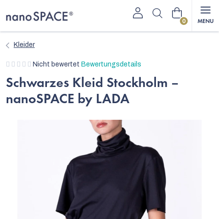
Zum
Warenkorb
Inhalt
springen
Kleider
Die
Nicht bewertet
Bewertungsdetails
durchschnittliche
Schwarzes Kleid Stockholm –
Produktbewertung
nanoSPACE by LADA
ist
0,0
von
5
Sternen.