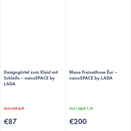
Designgürtel zum Kleid mit
Blaue Freizeithose Ëar –
Schleife – nanoSPACE by
nanoSPACE by LADA
LADA
Ausverkauft
Auf Lager
1 St
€87
€200