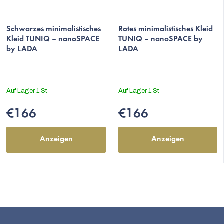
Die
durchschnittliche
Schwarzes minimalistisches
Rotes minimalistisches Kleid
Kleid TUNIQ – nanoSPACE
TUNIQ – nanoSPACE by
Produktbewertung
by LADA
LADA
ist
5,0
von
5
Auf Lager
1 St
Auf Lager
1 St
Sternen.
€166
€166
Anzeigen
Anzeigen