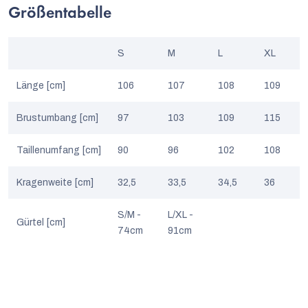
Größentabelle
S
M
L
XL
Länge [cm]
106
107
108
109
Brustumbang [cm]
97
103
109
115
Taillenumfang [cm]
90
96
102
108
Kragenweite [cm]
32,5
33,5
34,5
36
S/M -
L/XL -
Gürtel [cm]
74cm
91cm