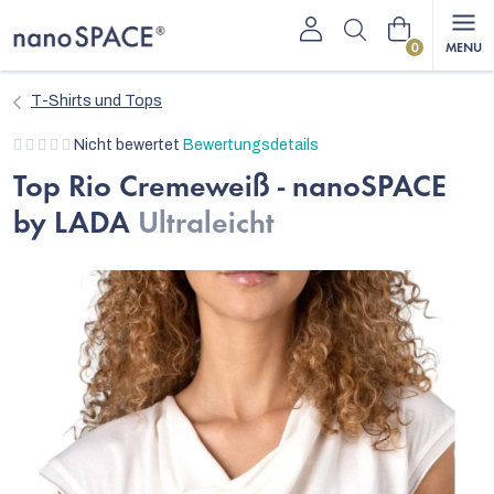
Zum
Warenkorb
Inhalt
springen
T-Shirts und Tops
Die
Nicht bewertet
Bewertungsdetails
durchschnittliche
Top Rio Cremeweiß - nanoSPACE
Produktbewertung
by LADA
Ultraleicht
ist
0,0
von
5
Sternen.