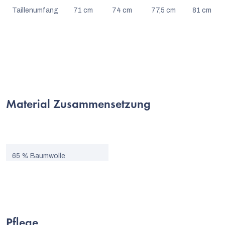
Taillenumfang
71 cm
74 cm
77,5 cm
81 cm
Material Zusammensetzung
65 % Baumwolle
35 % Nano-Polyester
Pflege