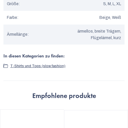
Größe
:
S, M, L, XL
Farbe
:
Beige, Weiß
ärmellos, breite Trägern,
Ärmellänge
:
Flügelärmel, kurz
In diesen Kategorien zu finden:
T-Shirts und Tops (slow fashion)
Empfohlene produkte