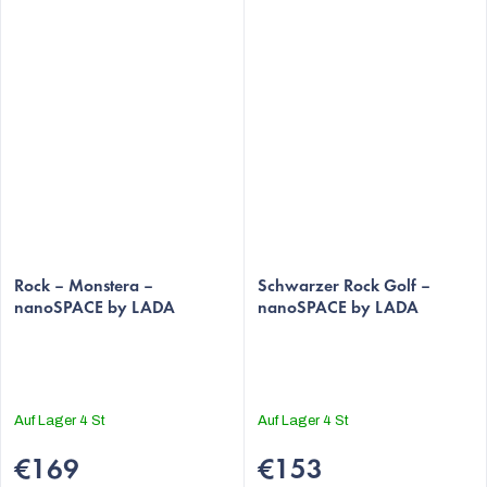
Die
Rock – Monstera –
durchschnittliche
Schwarzer Rock Golf –
nanoSPACE by LADA
nanoSPACE by LADA
Produktbewertung
ist
5,0
von
5
Auf Lager
4 St
Auf Lager
4 St
Sternen.
€169
€153