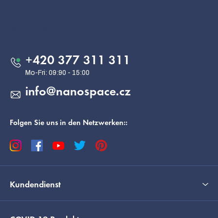
F
u
ß
Kontakt
z
e
+420 377 311 311
i
l
info
@
nanospace.cz
e
Folgen Sie uns in den Netzwerken::
Kundendienst