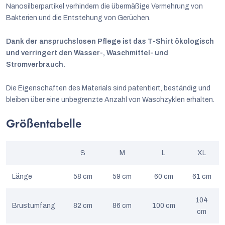
Nanosilberpartikel verhindern die übermäßige Vermehrung von
Bakterien und die Entstehung von Gerüchen.
Dank der anspruchslosen Pflege ist das T-Shirt ökologisch
und verringert den Wasser-, Waschmittel- und
Stromverbrauch.
Die Eigenschaften des Materials sind patentiert, beständig und
bleiben über eine unbegrenzte Anzahl von Waschzyklen erhalten.
Größentabelle
S
M
L
XL
Länge
58 cm
59 cm
60 cm
61 cm
104
Brustumfang
82 cm
86 cm
100 cm
cm