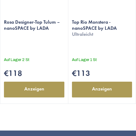
Die
durchschnittliche
Rosa Designer-Top Tulum –
Top Rio Monstera -
nanoSPACE by LADA
nanoSPACE by LADA
Produktbewertung
Ultraleicht
ist
5,0
von
5
Auf Lager
2 St
Auf Lager
1 St
Sternen.
€118
€113
Anzeigen
Anzeigen