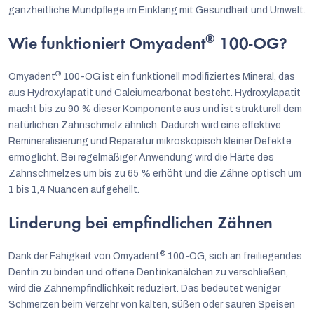
ganzheitliche Mundpflege im Einklang mit Gesundheit und Umwelt.
®
Wie funktioniert Omyadent
100-OG?
®
Omyadent
100-OG ist ein funktionell modifiziertes Mineral, das
aus Hydroxylapatit und Calciumcarbonat besteht. Hydroxylapatit
macht bis zu 90 % dieser Komponente aus und ist strukturell dem
natürlichen Zahnschmelz ähnlich. Dadurch wird eine effektive
Remineralisierung und Reparatur mikroskopisch kleiner Defekte
ermöglicht. Bei regelmäßiger Anwendung wird die Härte des
Zahnschmelzes um bis zu 65 % erhöht und die Zähne optisch um
1 bis 1,4 Nuancen aufgehellt.
Linderung bei empfindlichen Zähnen
®
Dank der Fähigkeit von Omyadent
100-OG, sich an freiliegendes
Dentin zu binden und offene Dentinkanälchen zu verschließen,
wird die Zahnempfindlichkeit reduziert. Das bedeutet weniger
Schmerzen beim Verzehr von kalten, süßen oder sauren Speisen