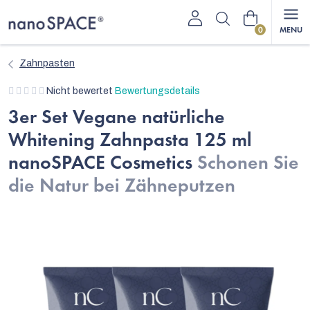
Zum
Warenkorb
Inhalt
springen
Zahnpasten
Die
Nicht bewertet
Bewertungsdetails
durchschnittliche
3er Set Vegane natürliche
Produktbewertung
Whitening Zahnpasta 125 ml
ist
0,0
nanoSPACE Cosmetics
Schonen Sie
von
die Natur bei Zähneputzen
5
Sternen.