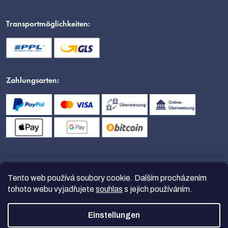
Transportmöglichkeiten:
Zahlungsarten:
Tento web používá soubory cookie. Dalším procházením
tohoto webu vyjadřujete
souhlas
s jejich používáním.
Einstellungen
Copyright 2026
nanoSPACE
. Alle