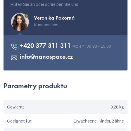
Rufen Sie an oder schreiben Sie uns
Veronika Pokorná
Kundendienst
+420 377 311 311
info
@
nanospace.cz
Parametry produktu
Gewicht
:
0.28 kg
Geeignet für
:
Erwachsene, Kinder, Zähne