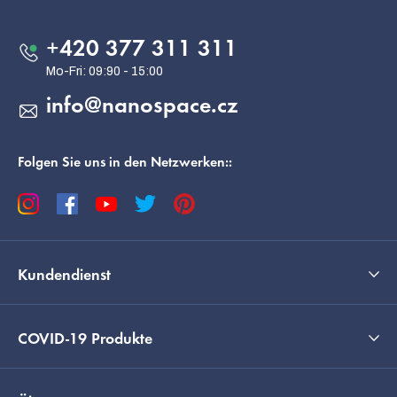
z
e
+420 377 311 311
i
l
info
@
nanospace.cz
e
Folgen Sie uns in den Netzwerken::
Kundendienst
COVID-19 Produkte