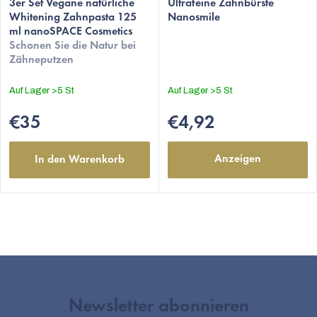
3er Set Vegane natürliche
Ultrafeine Zahnbürste
Whitening Zahnpasta 125
Nanosmile
ml nanoSPACE Cosmetics
Schonen Sie die Natur bei
Zähneputzen
Auf Lager
>5 St
Auf Lager
>5 St
€35
€4,92
Anzeigen
In den Warenkorb
Newsletter abonnieren