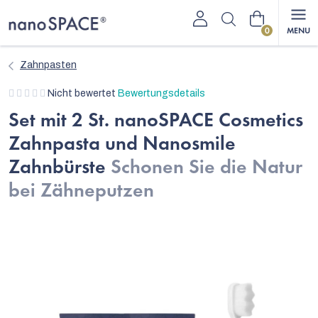
Zum
Warenkorb
Inhalt
springen
Zahnpasten
Die
Nicht bewertet
Bewertungsdetails
durchschnittliche
Set mit 2 St. nanoSPACE Cosmetics
Produktbewertung
Zahnpasta und Nanosmile
ist
0,0
Zahnbürste
Schonen Sie die Natur
von
bei Zähneputzen
5
Sternen.