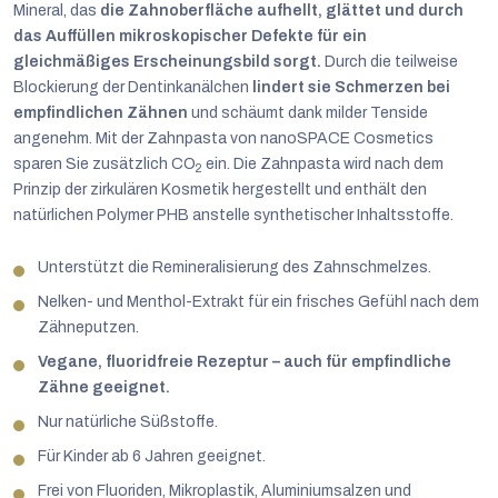
Mineral, das
die Zahnoberfläche aufhellt, glättet und durch
das Auffüllen mikroskopischer Defekte für ein
gleichmäßiges Erscheinungsbild sorgt.
Durch die teilweise
Blockierung der Dentinkanälchen
lindert sie Schmerzen bei
empfindlichen Zähnen
und schäumt dank milder Tenside
angenehm. Mit der Zahnpasta von nanoSPACE Cosmetics
sparen Sie zusätzlich CO
ein. Die Zahnpasta wird nach dem
2
Prinzip der zirkulären Kosmetik hergestellt und enthält den
natürlichen Polymer PHB anstelle synthetischer Inhaltsstoffe.
Unterstützt die Remineralisierung des Zahnschmelzes.
Nelken- und Menthol-Extrakt für ein frisches Gefühl nach dem
Zähneputzen.
Vegane, fluoridfreie Rezeptur – auch für empfindliche
Zähne geeignet.
Nur natürliche Süßstoffe.
Für Kinder ab 6 Jahren geeignet.
Frei von Fluoriden, Mikroplastik, Aluminiumsalzen und