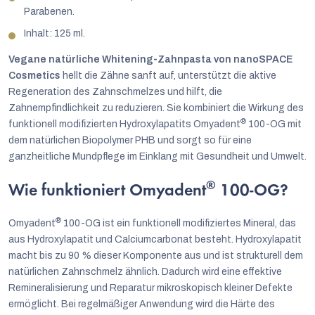
Parabenen.
Inhalt: 125 ml.
Vegane natürliche Whitening-Zahnpasta von nanoSPACE
Cosmetics
hellt die Zähne sanft auf, unterstützt die aktive
Regeneration des Zahnschmelzes und hilft, die
Zahnempfindlichkeit zu reduzieren. Sie kombiniert die Wirkung des
®
funktionell modifizierten Hydroxylapatits Omyadent
100-OG mit
dem natürlichen Biopolymer PHB und sorgt so für eine
ganzheitliche Mundpflege im Einklang mit Gesundheit und Umwelt.
®
Wie funktioniert Omyadent
100-OG?
®
Omyadent
100-OG ist ein funktionell modifiziertes Mineral, das
aus Hydroxylapatit und Calciumcarbonat besteht. Hydroxylapatit
macht bis zu 90 % dieser Komponente aus und ist strukturell dem
natürlichen Zahnschmelz ähnlich. Dadurch wird eine effektive
Remineralisierung und Reparatur mikroskopisch kleiner Defekte
ermöglicht. Bei regelmäßiger Anwendung wird die Härte des