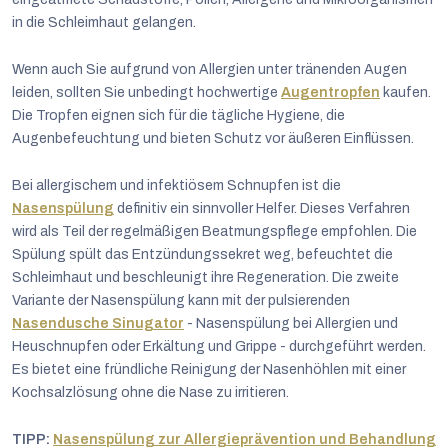
in die Schleimhaut gelangen.
Wenn auch Sie aufgrund von Allergien unter tränenden Augen
leiden, sollten Sie unbedingt hochwertige
Augentropfen
kaufen.
Die Tropfen eignen sich für die tägliche Hygiene, die
Augenbefeuchtung und bieten Schutz vor äußeren Einflüssen.
Bei allergischem und infektiösem Schnupfen ist die
Nasenspülung
definitiv ein sinnvoller Helfer. Dieses Verfahren
wird als Teil der regelmäßigen Beatmungspflege empfohlen. Die
Spülung spült das Entzündungssekret weg, befeuchtet die
Schleimhaut und beschleunigt ihre Regeneration. Die zweite
Variante der Nasenspülung kann mit der pulsierenden
Nasendusche Sinugator
- Nasenspülung bei Allergien und
Heuschnupfen oder Erkältung und Grippe - durchgeführt werden.
Es bietet eine fründliche Reinigung der Nasenhöhlen mit einer
Kochsalzlösung ohne die Nase zu irritieren.
TIPP:
Nasenspülung zur Allergieprävention und Behandlung