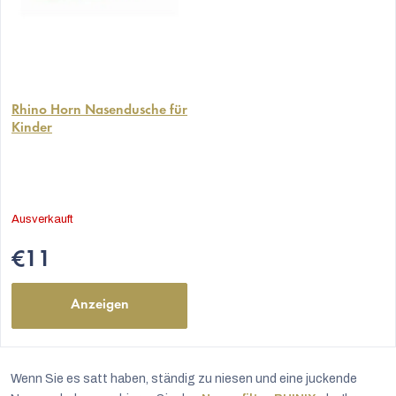
Die
durchschnittliche
Rhino Horn Nasendusche für
Kinder
Produktbewertung
ist
5,0
von
5
Ausverkauft
Sternen.
€11
Anzeigen
Wenn Sie es satt haben, ständig zu niesen und eine juckende