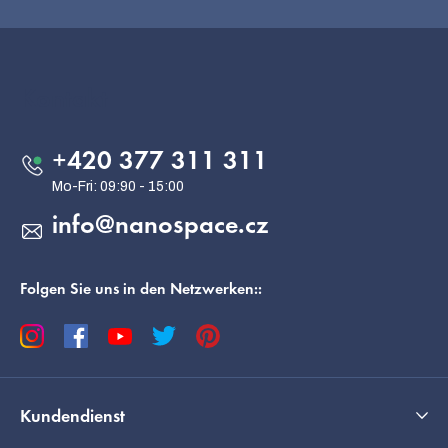
F
u
ß
Kontakt
z
e
+420 377 311 311
i
l
info
@
nanospace.cz
e
Folgen Sie uns in den Netzwerken::
Kundendienst