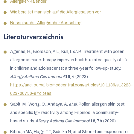
Allergiker-Kalender
Wie bereitet man sich auf die Allergiesaison vor
Nesselsucht: Allergischer Ausschlag
Literaturverzeichnis
Agenäs, H., Brorsson, A.L., Kull, I.
et al.
Treatment with pollen
allergen immunotherapy improves health-related quality of life
in children and adolescents: a three-year follow-up-study.
Allergy Asthma Clin Immunol
19
, 4 (2023).
https://aacijournal.biomedcentral.com/articles/10.1186/s13223-
023-00756-9#citeas
Sabit, M., Wong, C., Andaya, A.
et al.
Pollen allergen skin test
and specific IgE reactivity among Filipinos: a community-
based study.
Allergy Asthma Clin Immunol
16
, 74 (2020).
Kitinoja MA, Hugg TT, Siddika N, et al Short-term exposure to