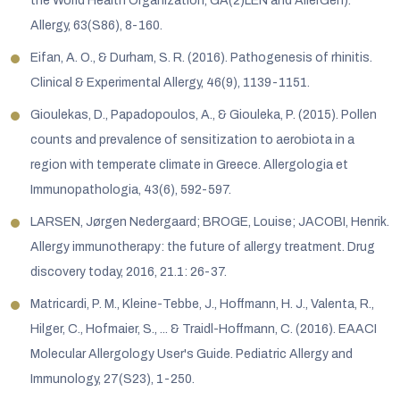
the World Health Organization, GA(2)LEN and AllerGen).
Allergy, 63(S86), 8-160.
Eifan, A. O., & Durham, S. R. (2016). Pathogenesis of rhinitis.
Clinical & Experimental Allergy, 46(9), 1139-1151.
Gioulekas, D., Papadopoulos, A., & Giouleka, P. (2015). Pollen
counts and prevalence of sensitization to aerobiota in a
region with temperate climate in Greece. Allergologia et
Immunopathologia, 43(6), 592-597.
LARSEN, Jørgen Nedergaard; BROGE, Louise; JACOBI, Henrik.
Allergy immunotherapy: the future of allergy treatment. Drug
discovery today, 2016, 21.1: 26-37.
Matricardi, P. M., Kleine-Tebbe, J., Hoffmann, H. J., Valenta, R.,
Hilger, C., Hofmaier, S., ... & Traidl-Hoffmann, C. (2016). EAACI
Molecular Allergology User's Guide. Pediatric Allergy and
Immunology, 27(S23), 1-250.