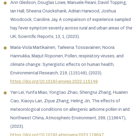
Ann Gledson, Douglas Lowe, Manuele Reani, David Topping,
Ian Hall, Sheena Cruickshank, Adrian Harwood, Joshua
Woodcock, Caroline Jay, A comparison of experience sampled
hay fever symptom severity across rural and urban areas of the
UK, Scientific Reports, 13, 1, (2023).
Maria-Viola Martikainen, Tarleena Tossavainen, Noora
Hannukka, Marjut Roponen, Pollen, respiratory viruses, and
climate change: Synergistic effects on human health,
Environmental Research, 219, (115149), (2023).
https://doi.org/10.1016/j.envres.2022.115149
Yan Lei, Yunfa Miao, Yongtao Zhao, Shengrui Zhang, Huairen
Cao, Xiaoyu Lan, Ziyue Zhang, Heling Jin, The effects of
meteorological conditions on allergenic airborne pollen in arid
Northwest China, Atmospheric Environment, 299, (119647),
(2023).
https://doi.org/10.1016/j.atmosenv.2023.119647