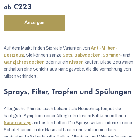
€223
ab
Anzeigen
Auf dem Markt finden Sie viele Varianten von
Anti-Milben-
Bettzeug
. Sie können ganze
Sets
,
Babydecken
,
Sommer
- und
Ganzjahresdecken
oder nur ein
Kissen
kaufen. Diese Bettwaren
enthalten eine Schicht aus Nanogewebe, die die Vermehrung von
Milben verhindert.
Sprays, Filter, Tropfen und Spülungen
Allergische Rhinitis, auch bekannt als Heuschnupfen, ist die
häufigste Symptome einer Allergie. In diesem Fall können Ihnen
Nasensprays
am besten helfen. Die Sprays wirken, indem sie eine
Schutzbarriere in der Nase aufbauen und verhindern, dass
eingeatmete Schadstoffe, Pollen, Allergene und Mikroorganismen