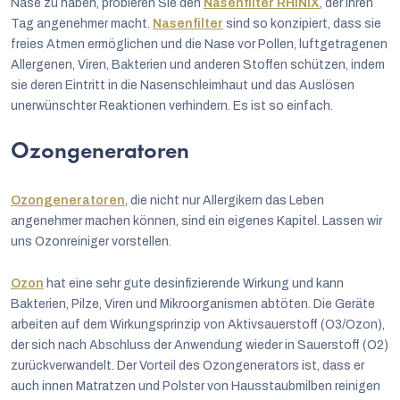
Nase zu haben, probieren Sie den
Nasenfilter RHINIX
, der Ihren
Tag angenehmer macht.
Nasenfilter
sind so konzipiert, dass sie
freies Atmen ermöglichen und die Nase vor Pollen, luftgetragenen
Allergenen, Viren, Bakterien und anderen Stoffen schützen, indem
sie deren Eintritt in die Nasenschleimhaut und das Auslösen
unerwünschter Reaktionen verhindern. Es ist so einfach.
Ozongeneratoren
Ozongeneratoren
, die nicht nur Allergikern das Leben
angenehmer machen können, sind ein eigenes Kapitel. Lassen wir
uns Ozonreiniger vorstellen.
Ozon
hat eine sehr gute desinfizierende Wirkung und kann
Bakterien, Pilze, Viren und Mikroorganismen abtöten.
Die Geräte
arbeiten auf dem Wirkungsprinzip von Aktivsauerstoff (O
3
/Ozon),
der sich nach Abschluss der Anwendung wieder in Sauerstoff (O
2
)
zurückverwandelt. D
er Vorteil des Ozongenerators ist, dass er
auch innen Matratzen und Polster von Hausstaubmilben reinigen