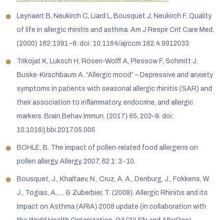
Leynaert B, Neukirch C, Liard L, Bousquet J, Neukirch F. Quality
of life in allergic rhinitis and asthma. Am J Respir Crit Care Med.
(2000) 162:1391–6. doi: 10.1164/ajrccm.162.4.9912033
Trikojat K, Luksch H, Rösen-Wolff A, Plessow F, Schmitt J,
Buske-Kirschbaum A. “Allergic mood” – Depressive and anxiety
symptoms in patients with seasonal allergic rhinitis (SAR) and
their association to inflammatory, endocrine, and allergic
markers. Brain Behav Immun. (2017) 65, 202–9. doi:
10.1016/j.bbi.2017.05.005
BOHLE, B. The impact of pollen‐related food allergens on
pollen allergy. Allergy, 2007, 62.1: 3-10.
Bousquet, J., Khaltaev, N., Cruz, A. A., Denburg, J., Fokkens, W.
J., Togias, A., ... & Zuberbier, T. (2008). Allergic Rhinitis and its
Impact on Asthma (ARIA) 2008 update (in collaboration with