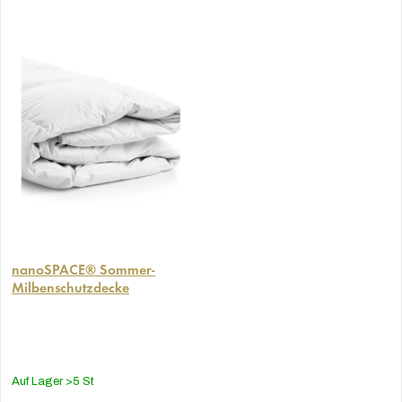
Die
durchschnittliche
nanoSPACE® Sommer-
Milbenschutzdecke
Produktbewertung
ist
5,0
von
5
Auf Lager
>5 St
Sternen.